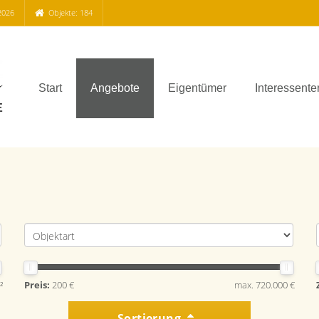
2026
Objekte: 184
Start
Angebote
Eigentümer
Interessente
²
Preis:
200 €
max. 720.000 €
Sortierung