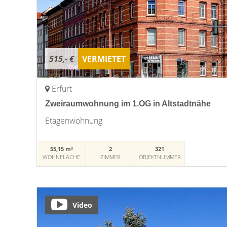
515,- €
VERMIETET
Erfurt
Zweiraumwohnung im 1.OG in Altstadtnähe
Etagenwohnung
55,15 m²
2
321
WOHNFLÄCHE
ZIMMER
OBJEKTNUMMER
Video