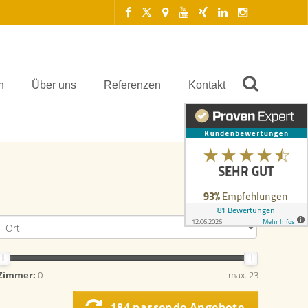
n
Über uns
Referenzen
Kontakt
Zimmer:
0
max. 23
184 passende Angebote