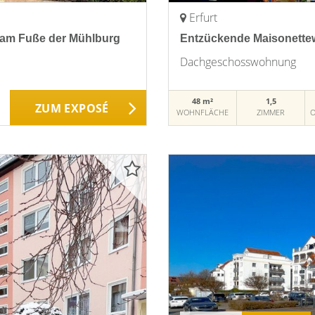
Erfurt
 am Fuße der Mühlburg
Entzückende Maisonettew
Dachgeschosswohnung
48 m²
1,5
ZUM EXPOSÉ
WOHNFLÄCHE
ZIMMER
O