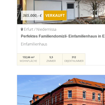
365.000,- €
VERKAUFT
Erfurt / Niedernissa
Perfektes Familiendomizil- Einfamilienhaus in E
Einfamilienhaus
132,66 m²
5,5
312
WOHNFLÄCHE
ZIMMER
OBJEKTNUMMER