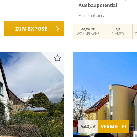
Ausbaupotential
Bauernhaus
ZUM EXPOSÉ
82,96 m²
3,5
WOHNFLÄCHE
ZIMMER
O
544,- €
VERMIETET