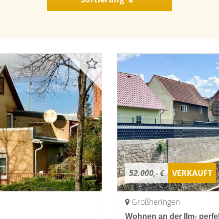
52.000,- €
VERKAUFT
Großheringen
Wohnen an der Ilm- perf