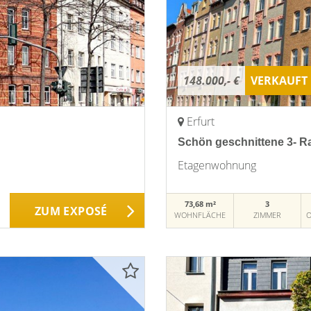
148.000,- €
VERKAUFT
Erfurt
Schön geschnittene 3- R
Etagenwohnung
73,68 m²
3
ZUM EXPOSÉ
WOHNFLÄCHE
ZIMMER
O