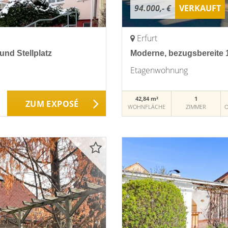
94.000,- €
VERKAUFT
Erfurt
nd Stellplatz
Moderne, bezugsbereite 
Etagenwohnung
42,84 m²
1
ZUM EXPOSÉ
WOHNFLÄCHE
ZIMMER
O