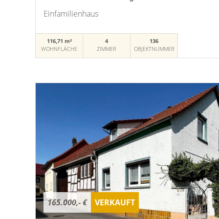
Einfamilienhaus
116,71 m²
4
136
WOHNFLÄCHE
ZIMMER
OBJEKTNUMMER
165.000,- €
VERKAUFT