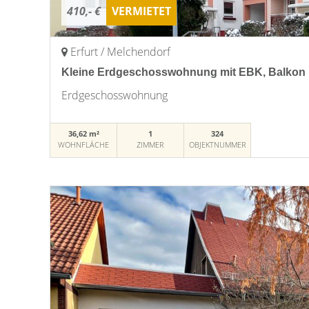
410,- €
VERMIETET
Erfurt / Melchendorf
Kleine Erdgeschosswohnung mit EBK, Balkon u
Erdgeschosswohnung
36,62 m²
1
324
WOHNFLÄCHE
ZIMMER
OBJEKTNUMMER