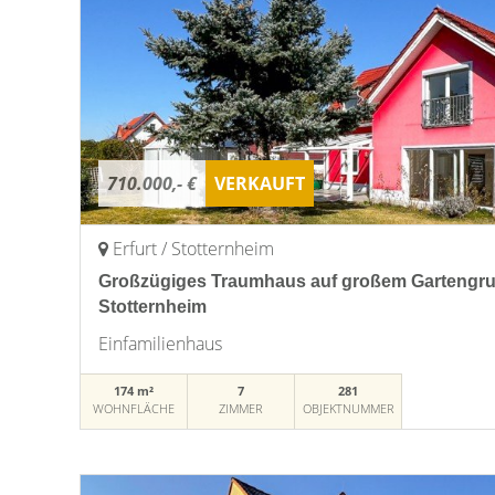
710.000,- €
VERKAUFT
Erfurt / Stotternheim
Großzügiges Traumhaus auf großem Gartengrun
Stotternheim
Einfamilienhaus
174 m²
7
281
WOHNFLÄCHE
ZIMMER
OBJEKTNUMMER