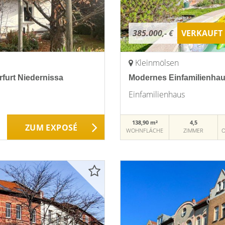
385.000,- €
VERKAUFT
Kleinmölsen
rfurt Niedernissa
Modernes Einfamilienhau
Einfamilienhaus
138,90 m²
4,5
ZUM EXPOSÉ
WOHNFLÄCHE
ZIMMER
O