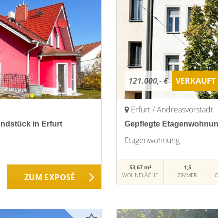
121.000,- €
VERKAUFT
Erfurt / Andreasvorstadt
dstück in Erfurt
Gepflegte Etagenwohnung
Etagenwohnung
53,67 m²
1,5
WOHNFLÄCHE
ZIMMER
O
ZUM EXPOSÉ