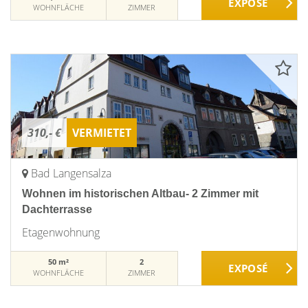
WOHNFLÄCHE
ZIMMER
310,- €
VERMIETET
Bad Langensalza
Wohnen im historischen Altbau- 2 Zimmer mit
Dachterrasse
Etagenwohnung
50 m²
2
WOHNFLÄCHE
ZIMMER