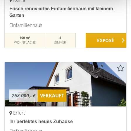
Ruhla
Frisch renoviertes Einfamilienhaus mit kleinem
Garten
Einfamilienhaus
100 m²
4
WOHNFLÄCHE
ZIMMER
268.000,- €
VERKAUFT
Erfurt
Ihr perfektes neues Zuhause