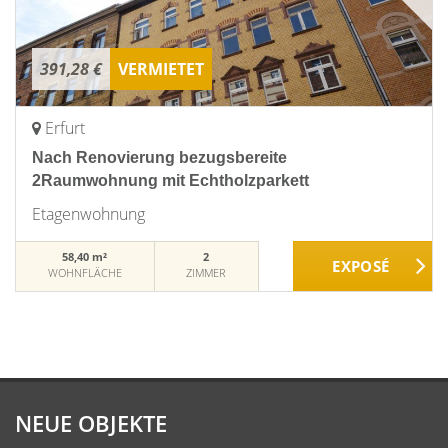
391,28 €
VERMIETET
Erfurt
Nach Renovierung bezugsbereite
2Raumwohnung mit Echtholzparkett
Etagenwohnung
58,40 m²
2
WOHNFLÄCHE
ZIMMER
NEUE OBJEKTE