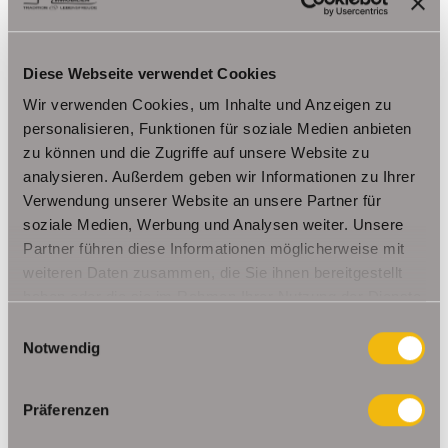
300,- €
VERMIETET
Diese Webseite verwendet Cookies
Wir verwenden Cookies, um Inhalte und Anzeigen zu
Ichtershausen
personalisieren, Funktionen für soziale Medien anbieten
zu können und die Zugriffe auf unsere Website zu
Helles Ladenlokal in gut frequentiertem kleinen
Einkaufszentrum
analysieren. Außerdem geben wir Informationen zu Ihrer
Verwendung unserer Website an unsere Partner für
Ladenlokal
soziale Medien, Werbung und Analysen weiter. Unsere
Partner führen diese Informationen möglicherweise mit
87,56 m²
2
FLÄCHE
RÄUME
weiteren Daten zusammen, die Sie ihnen bereitgestellt
haben oder die sie im Rahmen Ihrer Nutzung der Dienste
gesammelt haben.
Einwilligungsauswahl
Notwendig
Präferenzen