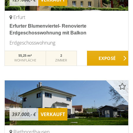
Erfurt
Erfurter Blumenviertel- Renovierte
Erdgeschosswohnung mit Balkon
Erdgeschosswohnung
55,25 m²
2
WOHNFLÄCHE
ZIMMER
397.000,- €
VERKAUFT
Riethnordhausen