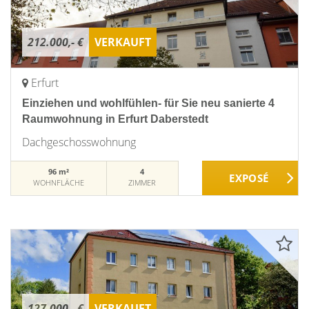
212.000,- €
VERKAUFT
Erfurt
Einziehen und wohlfühlen- für Sie neu sanierte 4
Raumwohnung in Erfurt Daberstedt
Dachgeschosswohnung
96 m²
4
WOHNFLÄCHE
ZIMMER
127.000,- €
VERKAUFT