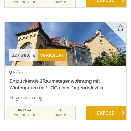
WOHNFLÄCHE
ZIMMER
227.800,- €
VERKAUFT
Erfurt
Entzückende 2Raumetagenwohnung mit
Wintergarten im 1. OG einer Jugendstilvilla
Etagenwohnung
66,57 m²
2
WOHNFLÄCHE
ZIMMER