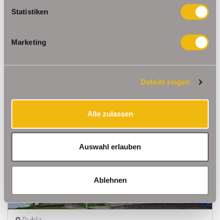
483,- €
VERMIETET
Statistiken
Erfurt
Marketing
Sonnige 3- Raumwohnung in der
Johannesvorstadt
Etagenwohnung
Details zeigen
70 m²
3
WOHNFLÄCHE
ZIMMER
Alle zulassen
Auswahl erlauben
Ablehnen
76.000,- €
VERKAUFT