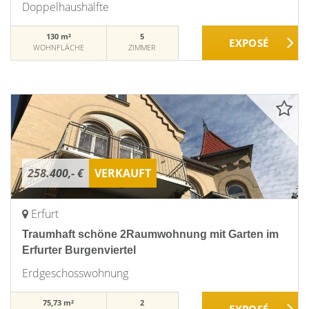
Doppelhaushälfte
130 m²
5
WOHNFLÄCHE
ZIMMER
258.400,- €
VERKAUFT
Erfurt
Traumhaft schöne 2Raumwohnung mit Garten im
Erfurter Burgenviertel
Erdgeschosswohnung
75,73 m²
2