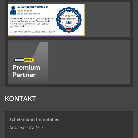
4.61
von
5
Sternen
|
110
Schelkmann
Immobilien
Bewertungen
auf
werkenntdenBESTEN.de
KONTAKT
Schelkmann Immobilien
Andreasstraße 7