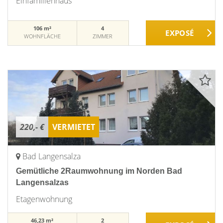
Einfamilienhaus
106 m²
4
WOHNFLÄCHE
ZIMMER
220,- €
VERMIETET
Bad Langensalza
Gemütliche 2Raumwohnung im Norden Bad
Langensalzas
Etagenwohnung
46,23 m²
2