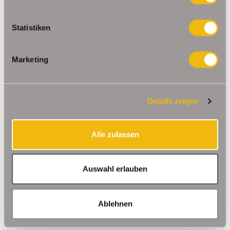
237.000,- €
VERKAUFT
Statistiken
Bad Frankenhausen/Kyffhäuser
Modernes Reihenhaus mit Wintergärten, Sauna &
Marketing
gemütlichem Innenhof
Reihenhaus
Details zeigen
146,70 m²
5
WOHNFLÄCHE
ZIMMER
Alle zulassen
Auswahl erlauben
Ablehnen
599.000,- €
VERKAUFT