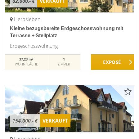
62.000,- €
VERKAUFT
Herbsleben
Kleine bezugsbereite Erdgeschosswohnung mit
Terrasse + Stellplatz
Erdgeschosswohnung
37,23 m²
1
WOHNFLÄCHE
ZIMMER
154.000,- €
VERKAUFT