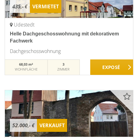
435,- €
VERMIETET
Udestedt
Helle Dachgeschosswohnung mit dekorativem
Fachwerk
Dachgeschosswohnung
68,03 m²
3
WOHNFLÄCHE
ZIMMER
52.000,- €
VERKAUFT