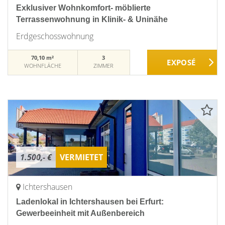
Exklusiver Wohnkomfort- möblierte
Terrassenwohnung in Klinik- & Uninähe
Erdgeschosswohnung
70,10 m²
3
WOHNFLÄCHE
ZIMMER
1.500,- €
VERMIETET
Ichtershausen
Ladenlokal in Ichtershausen bei Erfurt:
Gewerbeeinheit mit Außenbereich