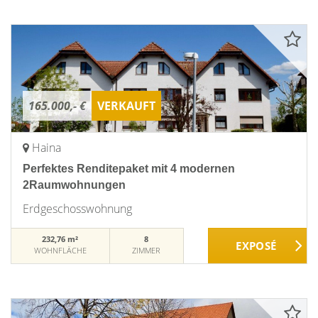
165.000,- €
VERKAUFT
Haina
Perfektes Renditepaket mit 4 modernen
2Raumwohnungen
Erdgeschosswohnung
232,76 m²
8
WOHNFLÄCHE
ZIMMER