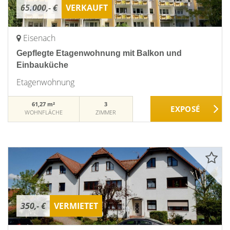
65.000,- €
VERKAUFT
Eisenach
Gepflegte Etagenwohnung mit Balkon und
Einbauküche
Etagenwohnung
61,27 m²
3
WOHNFLÄCHE
ZIMMER
350,- €
VERMIETET