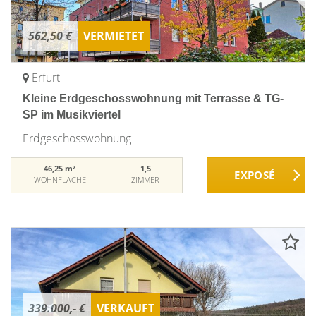
562,50 €
VERMIETET
Erfurt
Kleine Erdgeschosswohnung mit Terrasse & TG-
SP im Musikviertel
Erdgeschosswohnung
46,25 m²
1,5
WOHNFLÄCHE
ZIMMER
339.000,- €
VERKAUFT