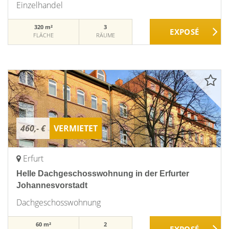
Einzelhandel
320 m²
3
FLÄCHE
RÄUME
460,- €
VERMIETET
Erfurt
Helle Dachgeschosswohnung in der Erfurter
Johannesvorstadt
Dachgeschosswohnung
60 m²
2