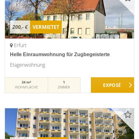
200,- €
VERMIETET
Erfurt
Helle Einraumwohnung für Zugbegeisterte
Etagenwohnung
24 m²
1
WOHNFLÄCHE
ZIMMER