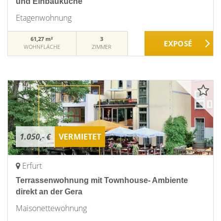
und Einbauküche
Etagenwohnung
61,27 m²
3
WOHNFLÄCHE
ZIMMER
1.050,- €
VERMIETET
Erfurt
Terrassenwohnung mit Townhouse- Ambiente
direkt an der Gera
Maisonettewohnung