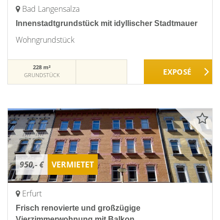
Bad Langensalza
Innenstadtgrundstück mit idyllischer Stadtmauer
Wohngrundstück
228 m²
GRUNDSTÜCK
950,- €
VERMIETET
Erfurt
Frisch renovierte und großzügige
Vierzimmerwohnung mit Balkon