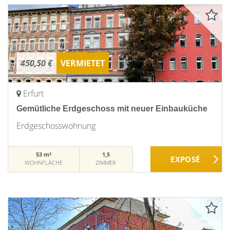
450,50 €
VERMIETET
Erfurt
Gemütliche Erdgeschoss mit neuer Einbauküche
Erdgeschosswohnung
53 m²
1,5
WOHNFLÄCHE
ZIMMER