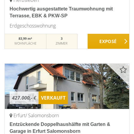
Herbsleben
Hochwertig ausgestattete Traumwohnung mit
Terrasse, EBK & PKW-SP
Erdgeschosswohnung
83,99 m²
3
WOHNFLÄCHE
ZIMMER
427.000,- €
VERKAUFT
Erfurt/ Salomonsborn
Entzückende Doppelhaushälfte mit Garten &
Garage in Erfurt Salomonsborn