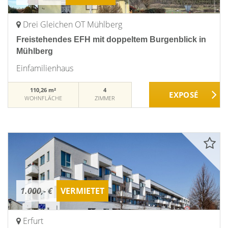
Drei Gleichen OT Mühlberg
Freistehendes EFH mit doppeltem Burgenblick in
Mühlberg
Einfamilienhaus
110,26 m²
4
WOHNFLÄCHE
ZIMMER
1.000,- €
VERMIETET
Erfurt