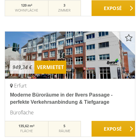
120 m²
3
WOHNFLÄCHE
ZIMMER
949,34 €
VERMIETET
Erfurt
Moderne Büroräume in der Ilvers Passage -
perfekte Verkehrsanbindung & Tiefgarage
Bürofläche
135,62 m²
5
FLÄCHE
RÄUME