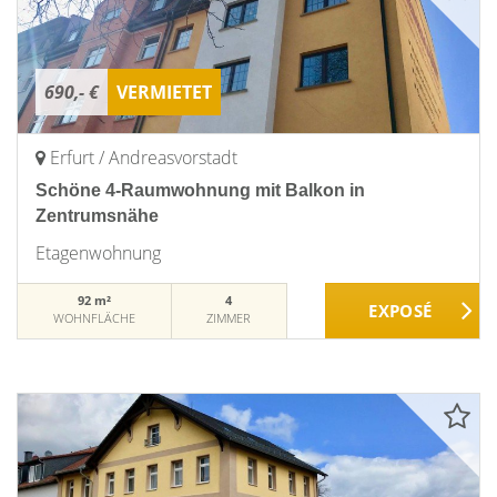
690,- €
VERMIETET
Erfurt / Andreasvorstadt
Schöne 4-Raumwohnung mit Balkon in
Zentrumsnähe
Etagenwohnung
92 m²
4
WOHNFLÄCHE
ZIMMER