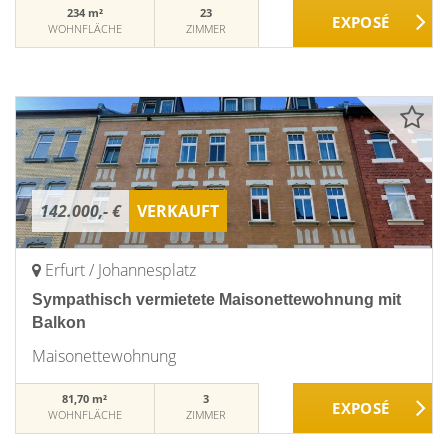
234 m²
23
WOHNFLÄCHE
ZIMMER
142.000,- €
VERKAUFT
Erfurt / Johannesplatz
Sympathisch vermietete Maisonettewohnung mit
Balkon
Maisonettewohnung
81,70 m²
3
WOHNFLÄCHE
ZIMMER