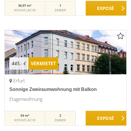
36,97 m²
1
WOHNFLÄCHE
ZIMMER
445,- €
VERMIETET
Erfurt
Sonnige Zweiraumwohnung mit Balkon
Etagenwohnung
54 m²
2
WOHNFLÄCHE
ZIMMER