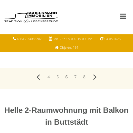
0361 / 24036202
Mo. - Fr. 09.00 - 19.00 Uhr
04.08.2026
Objekte: 184
4
5
6
7
8
Helle 2-Raumwohnung mit Balkon
in Buttstädt