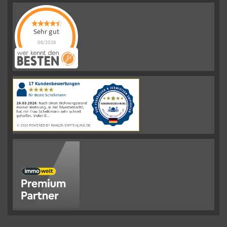
Sehr gut
08/2026
Schelkmann
Immobilien
hat
4.61
von
5
Sternen
|
110
Schelkmann
Immobilien
Bewertungen
auf
werkenntdenBESTEN.de