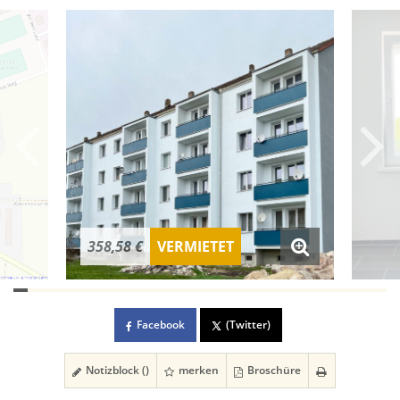
358,58 €
VERMIETET
Facebook
(Twitter)
Notizblock (
)
merken
Broschüre