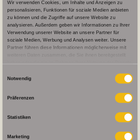
Wir verwenden Cookies, um Inhalte und Anzeigen zu
personalisieren, Funktionen für soziale Medien anbieten
zu können und die Zugriffe auf unsere Website zu
115,40 kWh / (m²*a)
analysieren. Außerdem geben wir Informationen zu Ihrer
Energieverbrauchskennwert
Verwendung unserer Website an unsere Partner für
soziale Medien, Werbung und Analysen weiter. Unsere
Partner führen diese Informationen möglicherweise mit
weiteren Daten zusammen, die Sie ihnen bereitgestellt
Weitere Informationen
haben oder die sie im Rahmen Ihrer Nutzung der Dienste
gesammelt haben.
Einwilligungsauswahl
Wesentlicher Energieträger
Öl
Notwendig
Energieausweis gültig bis
2027-07-27
Präferenzen
Energieausweis Jahrgang
ab dem 1.5.2014
Energieverbrauch für Warmwasser
enthalten
Statistiken
Energieausweis Werteklasse
D
Energieausweis Baujahr
1997
Marketing