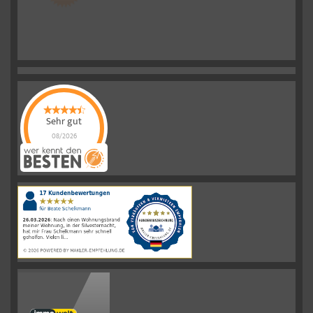
Sehr gut
08/2026
Schelkmann
Immobilien
hat
4.61
von
5
Sternen
|
110
Schelkmann
Immobilien
Bewertungen
auf
werkenntdenBESTEN.de