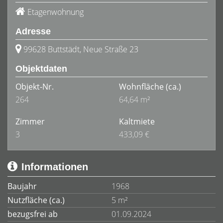
Etagenwohnung
Adresse
99628 Buttstädt, Neue Straße 23
Objektdaten
Objekt-Nr.
Wohnfläche
(ca.)
264
64,64 m²
Zimmer
Kaltmiete
3
433,09 €
Informationen
Baujahr
1968
Nutzfläche (ca.)
5 m²
bezugsfrei ab
01.09.2024