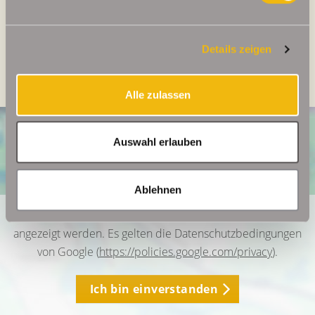
Energieausweis Gebäudeart
Wohngebäude
Heizung
Zentralheizung
Details zeigen
Befeuerung
Öl
Alle zulassen
Auswahl erlauben
Ablehnen
Ich bin damit einverstanden, dass mir Karten von Google
angezeigt werden. Es gelten die Datenschutzbedingungen
von Google (
https://policies.google.com/privacy
).
Ich bin einverstanden