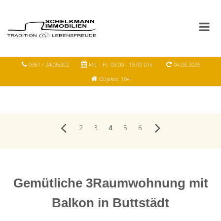
0361 / 24036202
Mo. - Fr. 09.00 - 19.00 Uhr
04.08.2026
Objekte: 184
2
3
4
5
6
Gemütliche 3Raumwohnung mit
Balkon in Buttstädt