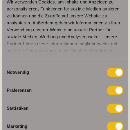
Wir verwenden Cookies, um Inhalte und Anzeigen zu
personalisieren, Funktionen für soziale Medien anbieten
Energieausweis (Verbrauchsausweis)
zu können und die Zugriffe auf unsere Website zu
analysieren. Außerdem geben wir Informationen zu Ihrer
Verwendung unserer Website an unsere Partner für
soziale Medien, Werbung und Analysen weiter. Unsere
Partner führen diese Informationen möglicherweise mit
115,40 kWh / (m²*a)
weiteren Daten zusammen, die Sie ihnen bereitgestellt
Energieverbrauchskennwert
haben oder die sie im Rahmen Ihrer Nutzung der Dienste
gesammelt haben.
Einwilligungsauswahl
Notwendig
Weitere Informationen
Präferenzen
Befeuerung
Öl
Statistiken
Energieausweis gültig bis
2027-07-27
Energieausweis Jahrgang
ab dem 1.5.2014
Marketing