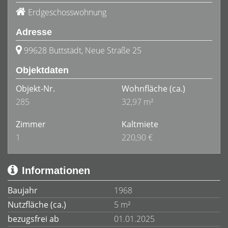
Erdgeschosswohnung
Adresse
99628 Buttstädt, Neue Straße 25
Objektdaten
Objekt-Nr.
Wohnfläche
(ca.)
285
32,97 m²
Zimmer
Kaltmiete
1
220,90 €
Informationen
Baujahr
1968
Nutzfläche (ca.)
5 m²
bezugsfrei ab
01.01.2025