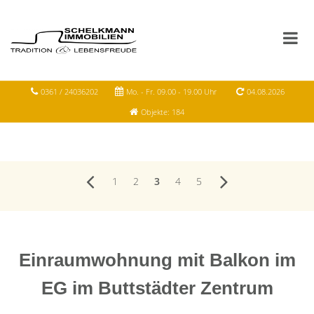
0361 / 24036202
Mo. - Fr. 09.00 - 19.00 Uhr
04.08.2026
Objekte: 184
1
2
3
4
5
Einraumwohnung mit Balkon im
EG im Buttstädter Zentrum