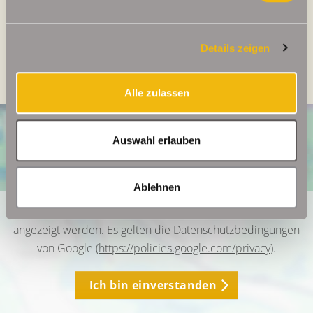
Energieausweis Baujahr
1968
Energieausweis Gebäudeart
Wohngebäude
Details zeigen
Heizung
Zentralheizung
Alle zulassen
Auswahl erlauben
Ablehnen
Ich bin damit einverstanden, dass mir Karten von Google
angezeigt werden. Es gelten die Datenschutzbedingungen
von Google (
https://policies.google.com/privacy
).
Ich bin einverstanden