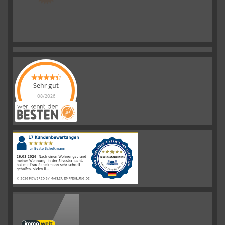
Sehr gut
08/2026
Schelkmann
Immobilien
hat
4.61
von
5
Sternen
|
110
Schelkmann
Immobilien
Bewertungen
auf
werkenntdenBESTEN.de