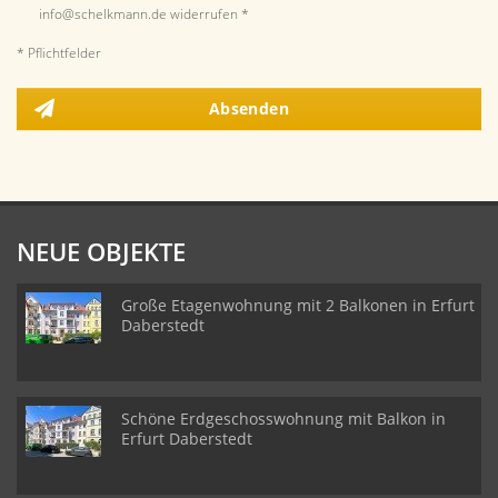
info@schelkmann.de widerrufen *
* Pflichtfelder
Absenden
NEUE OBJEKTE
Große Etagenwohnung mit 2 Balkonen in Erfurt
Daberstedt
Schöne Erdgeschosswohnung mit Balkon in
Erfurt Daberstedt