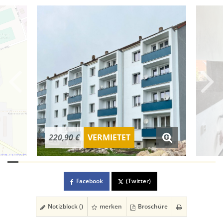
220,90 €
VERMIETET
Facebook
(Twitter)
Notizblock (
)
merken
Broschüre