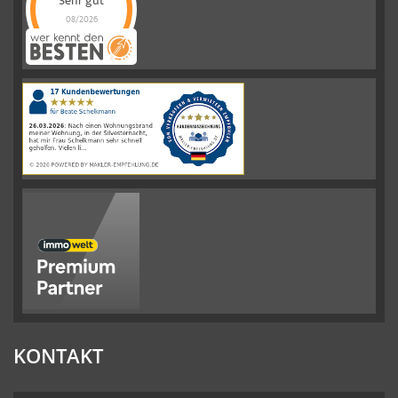
Sehr gut
08/2026
Schelkmann
Immobilien
hat
4.61
von
5
Sternen
|
110
Schelkmann
Immobilien
Bewertungen
auf
werkenntdenBESTEN.de
KONTAKT