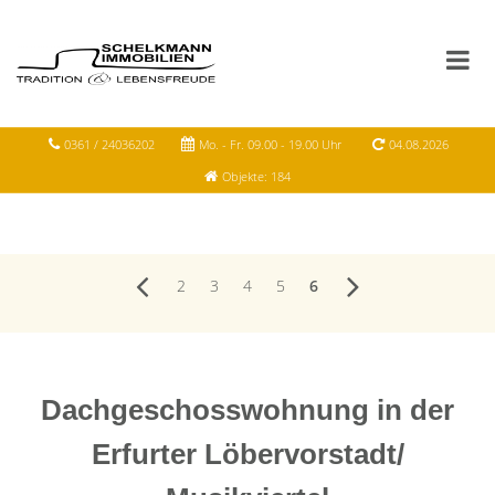
0361 / 24036202
Mo. - Fr. 09.00 - 19.00 Uhr
04.08.2026
Objekte: 184
2
3
4
5
6
Dachgeschosswohnung in der
Erfurter Löbervorstadt/