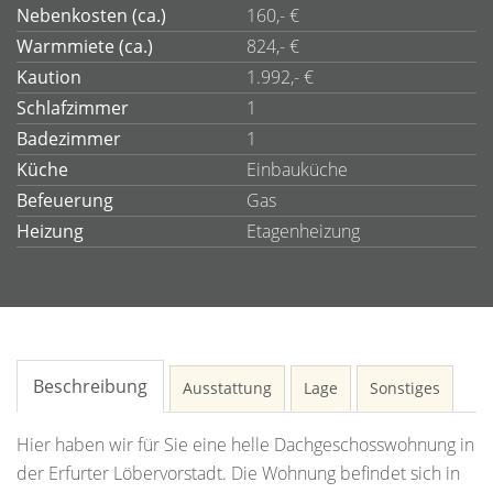
Nebenkosten (ca.)
160,- €
Warmmiete (ca.)
824,- €
Kaution
1.992,- €
Schlafzimmer
1
Badezimmer
1
Küche
Einbauküche
Befeuerung
Gas
Heizung
Etagenheizung
Beschreibung
Ausstattung
Lage
Sonstiges
Hier haben wir für Sie eine helle Dachgeschosswohnung in
der Erfurter Löbervorstadt. Die Wohnung befindet sich in