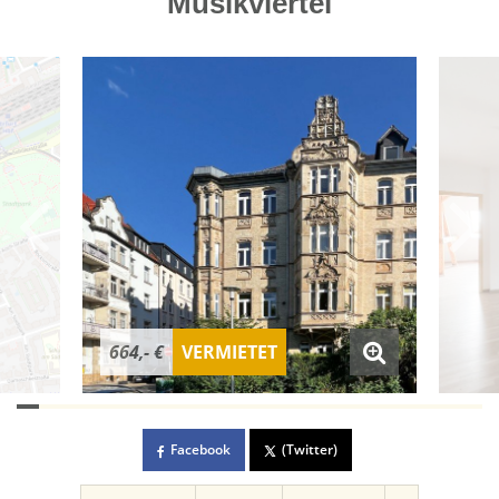
Musikviertel
664,- €
VERMIETET
Facebook
(Twitter)