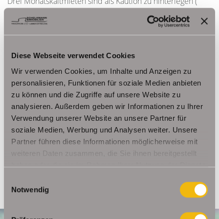
Drei Monatskaltmieten sind als Kaution zu hinterlegen (
1.992,00 EUR).
Natürlich werden von Ihnen als Mieter keinerlei
Provisionszahlungen oder Bearbeitungsgebühren erhoben.
Diese Webseite verwendet Cookies
Wir verwenden Cookies, um Inhalte und Anzeigen zu
personalisieren, Funktionen für soziale Medien anbieten
Ansprechpartner
zu können und die Zugriffe auf unsere Website zu
Frau Beate Schelkmann
analysieren. Außerdem geben wir Informationen zu Ihrer
Verwendung unserer Website an unsere Partner für
Telefon: 004936124036202
soziale Medien, Werbung und Analysen weiter. Unsere
Telefax: 004936124026179
Partner führen diese Informationen möglicherweise mit
Mobil: 00491714769991
weiteren Daten zusammen, die Sie ihnen bereitgestellt
info@schelkmann.de
haben oder die sie im Rahmen Ihrer Nutzung der Dienste
gesammelt haben.
Einwilligungsauswahl
Notwendig