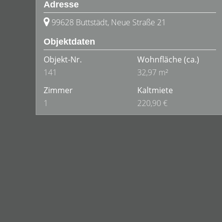
Adresse
99628 Buttstädt, Neue Straße 21
Objektdaten
Objekt-Nr.
Wohnfläche
(ca.)
141
32,97 m²
Zimmer
Kaltmiete
1
220,90 €