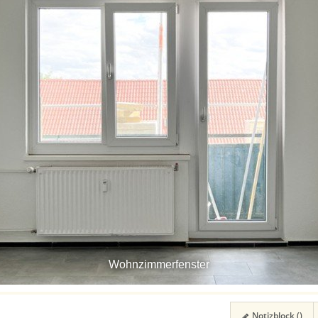
Wohnzimmerfenster
Notizblock (
)