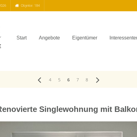
2026
Objekte: 184
Start
Angebote
Eigentümer
Interessente
4
5
6
7
8
Renovierte Singlewohnung mit Balko