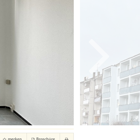
merken
Broschüre