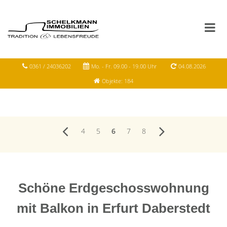
0361 / 24036202
Mo. - Fr. 09.00 - 19.00 Uhr
04.08.2026
Objekte: 184
4
5
6
7
8
Schöne Erdgeschosswohnung
mit Balkon in Erfurt Daberstedt