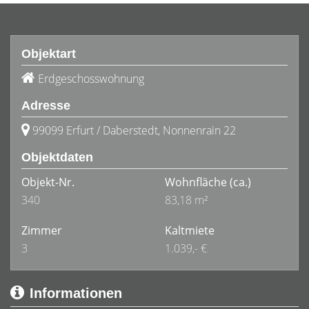
Objektart
Erdgeschosswohnung
Adresse
99099 Erfurt / Daberstedt, Nonnenrain 22
Objektdaten
Objekt-Nr.
Wohnfläche
(ca.)
340
83,18 m²
Zimmer
Kaltmiete
3
1.039,- €
Informationen