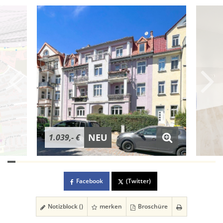
NEU
1.039,- €
Facebook
(Twitter)
Notizblock (
)
merken
Broschüre