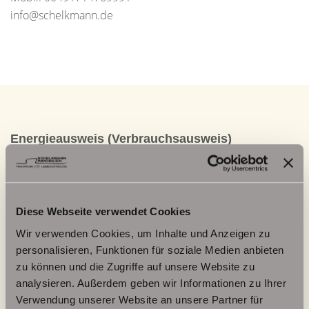
info@schelkmann.de
Energieausweis (Verbrauchsausweis)
Diese Webseite verwendet Cookies
154,40 kWh / (m²*a)
Energieverbrauchskennwert
Wir verwenden Cookies, um Inhalte und Anzeigen zu
personalisieren, Funktionen für soziale Medien anbieten
zu können und die Zugriffe auf unsere Website zu
analysieren. Außerdem geben wir Informationen zu Ihrer
Verwendung unserer Website an unsere Partner für
Weitere Informationen