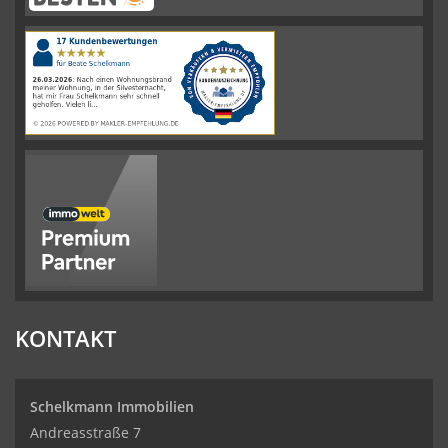
Immobilien
hat
4.61
von
5
Sternen
|
110
Schelkmann
Immobilien
Bewertungen
auf
werkenntdenBESTEN.de
KONTAKT
Schelkmann Immobilien
Andreasstraße 7