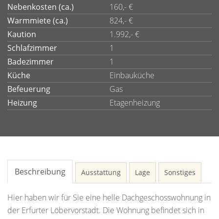
Nebenkosten (ca.)
160,- €
Warmmiete (ca.)
824,- €
Kaution
1.992,- €
Schlafzimmer
1
Badezimmer
1
Küche
Einbauküche
Befeuerung
Gas
Heizung
Etagenheizung
Beschreibung
Ausstattung
Lage
Sonstiges
Hier haben wir für Sie eine helle Dachgeschosswohnung in
der Erfurter Löbervorstadt. Die Wohnung befindet sich in