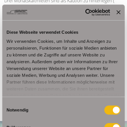
Drei Monatskaltmieten sind als Kaution zu hinterlegen (
1.992,00 EUR).
Natürlich werden von Ihnen als Mieter keinerlei
Provisionszahlungen oder Bearbeitungsgebühren erhoben.
Diese Webseite verwendet Cookies
Wir verwenden Cookies, um Inhalte und Anzeigen zu
personalisieren, Funktionen für soziale Medien anbieten
Ansprechpartner
zu können und die Zugriffe auf unsere Website zu
Frau Beate Schelkmann
analysieren. Außerdem geben wir Informationen zu Ihrer
Verwendung unserer Website an unsere Partner für
Telefon: 004936124036202
soziale Medien, Werbung und Analysen weiter. Unsere
Telefax: 004936124026179
Partner führen diese Informationen möglicherweise mit
Mobil: 00491714769991
weiteren Daten zusammen, die Sie ihnen bereitgestellt
info@schelkmann.de
haben oder die sie im Rahmen Ihrer Nutzung der Dienste
gesammelt haben.
Einwilligungsauswahl
Notwendig