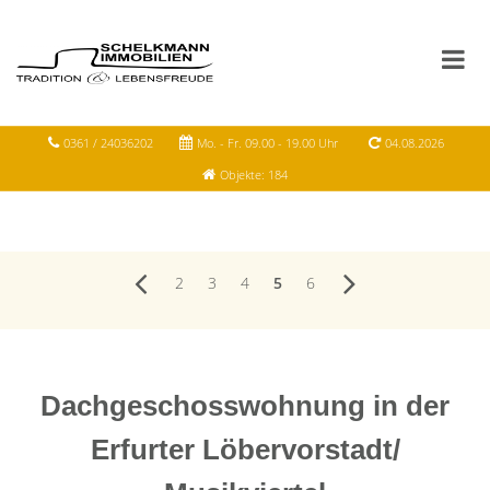
0361 / 24036202
Mo. - Fr. 09.00 - 19.00 Uhr
04.08.2026
Objekte: 184
2
3
4
5
6
Dachgeschosswohnung in der
Erfurter Löbervorstadt/