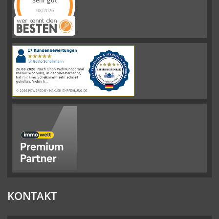
Sehr gut
08/2026
Schelkmann
Immobilien
hat
4.61
von
5
Sternen
|
110
Schelkmann
Immobilien
Bewertungen
auf
werkenntdenBESTEN.de
KONTAKT