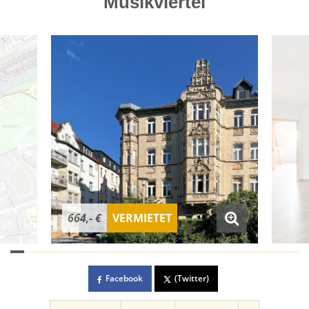
Musikviertel
664,- €
VERMIETET
Facebook
(Twitter)