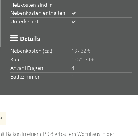
Heizkosten sind in
Nebenkosten enthalten
Unterkellert
Details
Nebenkosten (ca.)
187,32 €
Kaution
1.075,74 €
Anzahl Etagen
4
Badezimmer
1
es
it Balkon in einem 1968 erbautem Wohnhaus in der