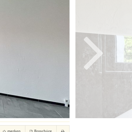
merken
Broschüre