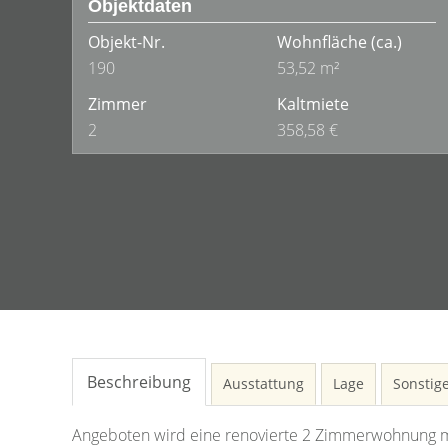
Objektdaten
Objekt-Nr.
Wohnfläche
(ca.)
190
53,52 m²
Zimmer
Kaltmiete
2
358,58 €
Beschreibung
Ausstattung
Lage
Sonstig
Angeboten wird eine renovierte 2 Zimmerwohnung m