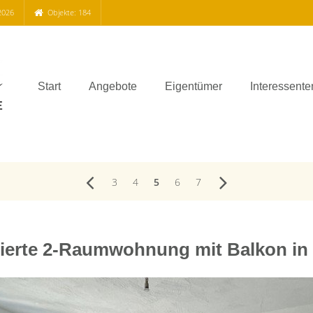
2026
Objekte: 184
Start
Angebote
Eigentümer
Interessente
3
4
5
6
7
ierte 2-Raumwohnung mit Balkon in 