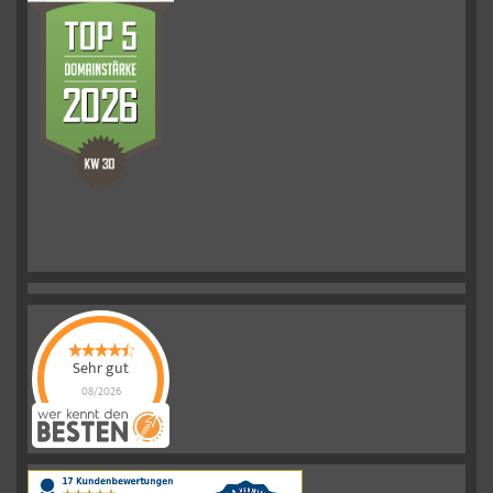
Sehr gut
08/2026
Schelkmann
Immobilien
hat
4.61
von
5
Sternen
|
110
Schelkmann
Immobilien
Bewertungen