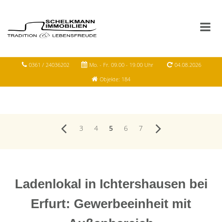
0361 / 24036202
Mo. - Fr. 09.00 - 19.00 Uhr
04.08.2026
Objekte: 184
3
4
5
6
7
Ladenlokal in Ichtershausen bei
Erfurt: Gewerbeeinheit mit