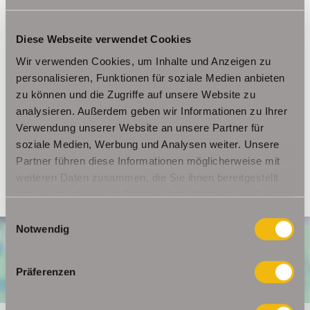
Diese Webseite verwendet Cookies
Ansprechpartner
Wir verwenden Cookies, um Inhalte und Anzeigen zu
Frau Beate Schelkmann
personalisieren, Funktionen für soziale Medien anbieten
Telefon: 004936124036202
zu können und die Zugriffe auf unsere Website zu
Telefax: 004936124026179
analysieren. Außerdem geben wir Informationen zu Ihrer
Mobil: 00491714769991
Verwendung unserer Website an unsere Partner für
soziale Medien, Werbung und Analysen weiter. Unsere
info@schelkmann.de
Partner führen diese Informationen möglicherweise mit
weiteren Daten zusammen, die Sie ihnen bereitgestellt
haben oder die sie im Rahmen Ihrer Nutzung der Dienste
gesammelt haben.
Einwilligungsauswahl
Notwendig
Präferenzen