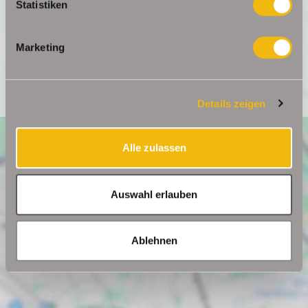
Statistiken
Ich bin damit einverstanden, dass mir Karten von Google
angezeigt werden. Es gelten die Datenschutzbedingungen
von Google (
https://policies.google.com/privacy
).
Marketing
Ich bin einverstanden
Details zeigen
Alle zulassen
Auswahl erlauben
Ablehnen