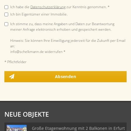
Ich habe die
Datenschutzerklärung
zur Kenntnis genommen. *
Ich bin Eigentümer einer Immobilie.
Ich stimme zu, dass meine Angaben und Daten zur Beantwortung
meiner Anfrage elektronisch erhoben und gespeichert werden.
Hinweis: Sie können Ihre Einwilligung jederzeit für die Zukunft per Email
an:
info@schelkmann.de widerrufen *
* Pflichtfelder
Absenden
NEUE OBJEKTE
Große Etagenwohnung mit 2 Balkonen in Erfurt