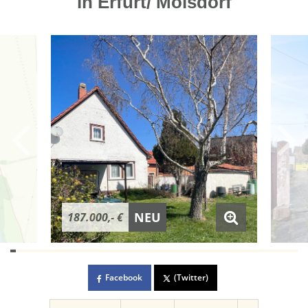
in Erfurt/ Molsdorf
NEU
187.000,- €
Facebook
(Twitter)