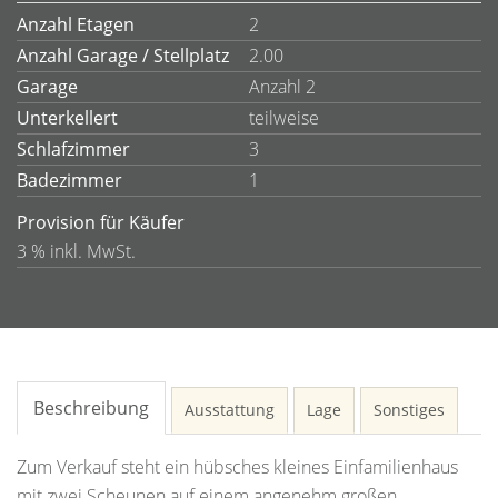
Anzahl Etagen
2
Anzahl Garage / Stellplatz
2.00
Garage
Anzahl 2
Unterkellert
teilweise
Schlafzimmer
3
Badezimmer
1
Provision für Käufer
3 % inkl. MwSt.
Beschreibung
Ausstattung
Lage
Sonstiges
Zum Verkauf steht ein hübsches kleines Einfamilienhaus
mit zwei Scheunen auf einem angenehm großen