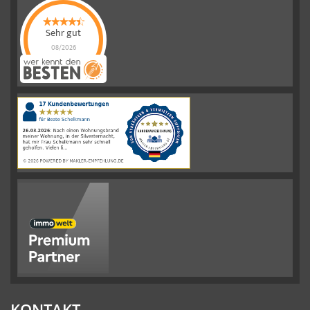
Sehr gut
08/2026
Schelkmann
Immobilien
hat
4.61
von
5
Sternen
|
110
Schelkmann
Immobilien
Bewertungen
auf
werkenntdenBESTEN.de
KONTAKT