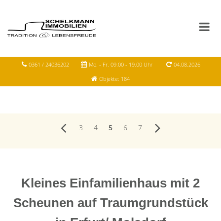
0361 / 24036202
Mo. - Fr. 09.00 - 19.00 Uhr
04.08.2026
Objekte: 184
3
4
5
6
7
Kleines Einfamilienhaus mit 2
Scheunen auf Traumgrundstück