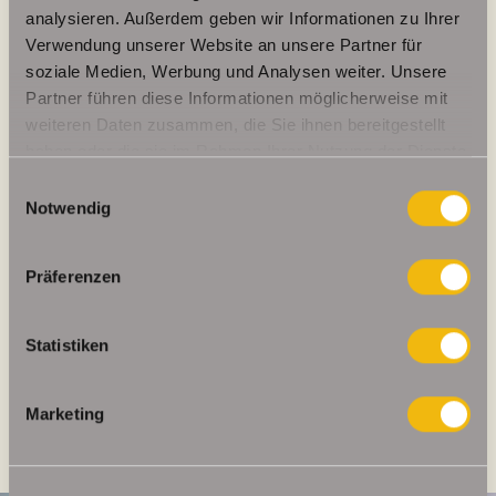
analysieren. Außerdem geben wir Informationen zu Ihrer
Verwendung unserer Website an unsere Partner für
soziale Medien, Werbung und Analysen weiter. Unsere
Weitere Informationen
Partner führen diese Informationen möglicherweise mit
weiteren Daten zusammen, die Sie ihnen bereitgestellt
Wesentlicher Energieträger
GAS
haben oder die sie im Rahmen Ihrer Nutzung der Dienste
Energieausweis gültig bis
2036-05-15
gesammelt haben.
Einwilligungsauswahl
Notwendig
Energieausweis Jahrgang
ab dem 1.5.2014
Energieausweis Werteklasse
H
Präferenzen
Energieausweis Baujahr
2000
Energieausweis Gebäudeart
Wohngebäude
Statistiken
Heizung
Zentralheizung
Befeuerung
Gas
Marketing