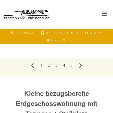
0361 / 24036202
Mo. - Fr. 09.00 - 19.00 Uhr
04.08.2026
Objekte: 184
1
2
3
4
5
Kleine bezugsbereite
Erdgeschosswohnung mit