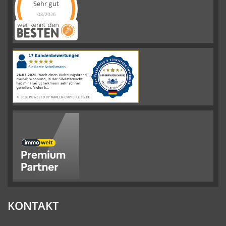
Sehr gut
08/2026
Schelkmann
Immobilien
hat
4.61
von
5
Sternen
|
110
Schelkmann
Immobilien
Bewertungen
auf
werkenntdenBESTEN.de
KONTAKT