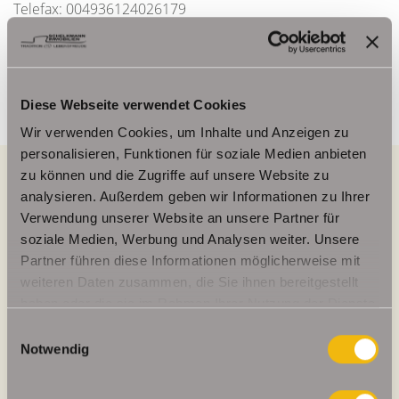
Telefax: 004936124026179
Mobil: 00491714769991
info@schelkmann.de
Diese Webseite verwendet Cookies
Wir verwenden Cookies, um Inhalte und Anzeigen zu
personalisieren, Funktionen für soziale Medien anbieten
zu können und die Zugriffe auf unsere Website zu
analysieren. Außerdem geben wir Informationen zu Ihrer
Energieausweis (Verbrauchsausweis)
Verwendung unserer Website an unsere Partner für
soziale Medien, Werbung und Analysen weiter. Unsere
Partner führen diese Informationen möglicherweise mit
weiteren Daten zusammen, die Sie ihnen bereitgestellt
haben oder die sie im Rahmen Ihrer Nutzung der Dienste
94,20 kWh / (m²*a)
gesammelt haben.
Einwilligungsauswahl
Energieverbrauchskennwert
Notwendig