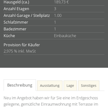
Hausgeld (ca.)
189,73 €
Anzahl Etagen
3
Anzahl Garage / Stellplatz
1.00
Schlafzimmer
1
Badezimmer
1
Küche
Einbauküche
Provision für Käufer
2,975 % inkl. MwSt
Beschreibung
Ausstattung
Lage
Sonstiges
Neu im Angebot haben wir für Sie eine im Erdgeschoss
gelegene, gemütliche Einraumwohnung mit Terrasse im