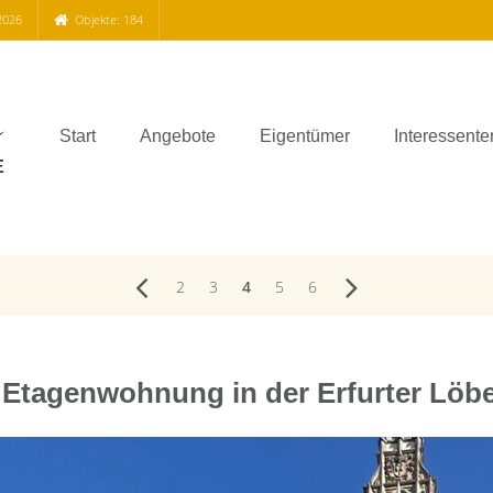
2026
Objekte: 184
Start
Angebote
Eigentümer
Interessente
2
3
4
5
6
 Etagenwohnung in der Erfurter Löber