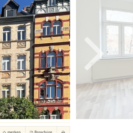
merken
Broschüre