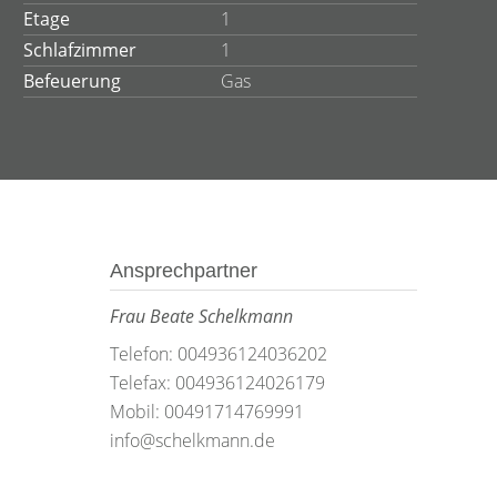
Etage
1
Schlafzimmer
1
Befeuerung
Gas
Ansprechpartner
Frau Beate Schelkmann
Telefon: 004936124036202
Telefax: 004936124026179
Mobil: 00491714769991
info@schelkmann.de