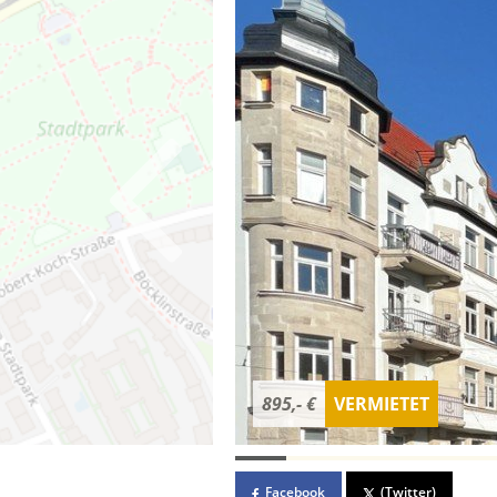
895,- €
VERMIETET
Facebook
(Twitter)