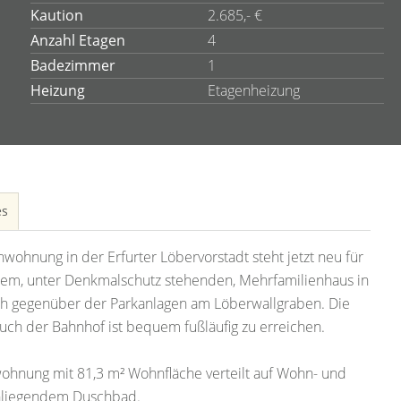
Kaution
2.685,- €
Anzahl Etagen
4
Badezimmer
1
Heizung
Etagenheizung
es
ohnung in der Erfurter Löbervorstadt steht jetzt neu für
inem, unter Denkmalschutz stehenden, Mehrfamilienhaus in
leich gegenüber der Parkanlagen am Löberwallgraben. Die
auch der Bahnhof ist bequem fußläufig zu erreichen.
ohnung mit 81,3 m² Wohnfläche verteilt auf Wohn- und
enliegendem Duschbad.