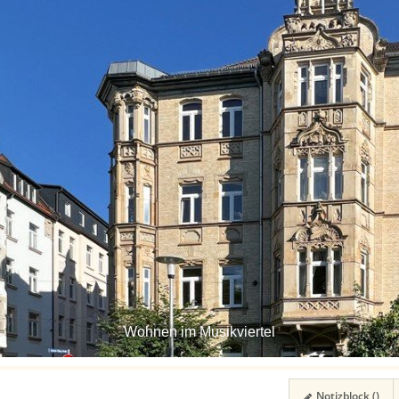
Wohnen im Musikviertel
Notizblock (
)