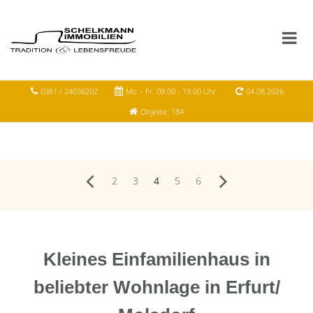
0361 / 24036202
Mo. - Fr. 09.00 - 19.00 Uhr
04.08.2026
Objekte: 184
2
3
4
5
6
Kleines Einfamilienhaus in
beliebter Wohnlage in Erfurt/