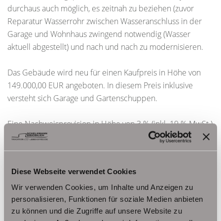
durchaus auch möglich, es zeitnah zu beziehen (zuvor
Reparatur Wasserrohr zwischen Wasseranschluss in der
Garage und Wohnhaus zwingend notwendig (Wasser
aktuell abgestellt) und nach und nach zu modernisieren.
Das Gebäude wird neu für einen Kaufpreis in Höhe von
149.000,00 EUR angeboten. In diesem Preis inklusive
versteht sich Garage und Gartenschuppen.
Eine Nachweisprovision in Höhe von 3 % (inkl. 19 % MwSt.)
des endgültigen Kaufpreises ist vom Käufer nach Abschluss
des Kaufvertrages zu zahlen.
Diese Webseite verwendet Cookies
Ansprechpartner
Wir verwenden Cookies, um Inhalte und Anzeigen zu
personalisieren, Funktionen für soziale Medien anbieten
Frau Beate Schelkmann
zu können und die Zugriffe auf unsere Website zu
Telefon: 004936124036202