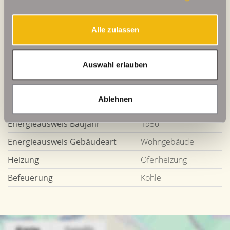
Weitere Informationen
Alle zulassen
Wesentlicher Energieträger
Kohle
Auswahl erlauben
Energieausweis gültig bis
2034-04-03
Energieausweis Jahrgang
ab dem 1.5.2014
Ablehnen
Energieausweis Werteklasse
G
Energieausweis Baujahr
1950
Energieausweis Gebäudeart
Wohngebäude
Heizung
Ofenheizung
Befeuerung
Kohle