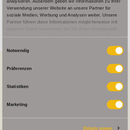
analysieren. Außerdem geben wir Informationen zu Ihrer
Telefax: 004936124026179
Verwendung unserer Website an unsere Partner für
Mobil: 00491714769991
soziale Medien, Werbung und Analysen weiter. Unsere
info@schelkmann.de
Partner führen diese Informationen möglicherweise mit
weiteren Daten zusammen, die Sie ihnen bereitgestellt
haben oder die sie im Rahmen Ihrer Nutzung der Dienste
gesammelt haben.
Einwilligungsauswahl
Notwendig
Präferenzen
Energieausweis (Bedarfsausweis)
Statistiken
Marketing
220,40 kWh / (m²*a)
Endenergiebedarf
Details zeigen