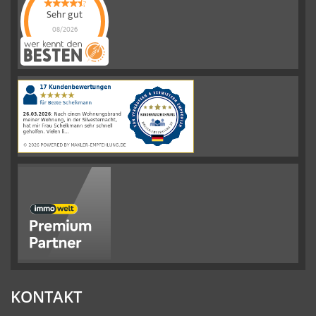
Sehr gut
08/2026
Schelkmann
Immobilien
hat
4.61
von
5
Sternen
|
110
Schelkmann
Immobilien
Bewertungen
auf
werkenntdenBESTEN.de
KONTAKT