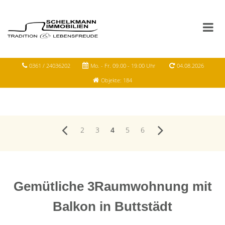
0361 / 24036202
Mo. - Fr. 09.00 - 19.00 Uhr
04.08.2026
Objekte: 184
2
3
4
5
6
Gemütliche 3Raumwohnung mit
Balkon in Buttstädt