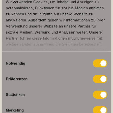
Wir verwenden Cookies, um Inhalte und Anzeigen zu
personalisieren, Funktionen für soziale Medien anbieten
zu können und die Zugriffe auf unsere Website zu
115,40 kWh / (m²*a)
analysieren. Außerdem geben wir Informationen zu Ihrer
Energieverbrauchskennwert
Verwendung unserer Website an unsere Partner für
soziale Medien, Werbung und Analysen weiter. Unsere
Partner führen diese Informationen möglicherweise mit
weiteren Daten zusammen, die Sie ihnen bereitgestellt
Weitere Informationen
haben oder die sie im Rahmen Ihrer Nutzung der Dienste
gesammelt haben.
Einwilligungsauswahl
Wesentlicher Energieträger
Öl
Notwendig
Energieausweis gültig bis
2027-07-27
Präferenzen
Energieausweis Jahrgang
ab dem 1.5.2014
Energieverbrauch für Warmwasser
enthalten
Statistiken
Energieausweis Werteklasse
D
Energieausweis Baujahr
1997
Marketing