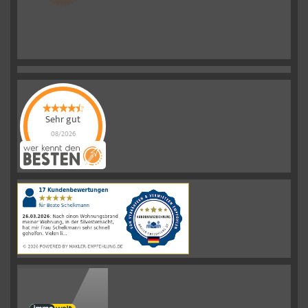
Sehr gut
08/2026
Schelkmann
Immobilien
hat
4.61
von
5
Sternen
|
110
Schelkmann
Immobilien
Bewertungen
auf
werkenntdenBESTEN.de