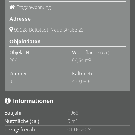
Etagenwohnung
Adresse
99628 Buttstädt, Neue Straße 23
Objektdaten
Objekt-Nr.
Wohnfläche
(ca.)
264
64,64 m²
Zimmer
Kaltmiete
3
433,09 €
Informationen
Baujahr
1968
Nutzfläche (ca.)
5 m²
bezugsfrei ab
01.09.2024