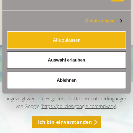
Energieausweis Gebäudeart
Wohngebäude
Heizung
Zentralheizung
Details zeigen
Befeuerung
Öl
Alle zulassen
Auswahl erlauben
Ablehnen
Ich bin damit einverstanden, dass mir Karten von Google
angezeigt werden. Es gelten die Datenschutzbedingungen
von Google (
https://policies.google.com/privacy
).
Ich bin einverstanden