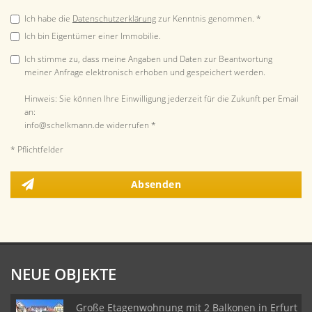
Ich habe die
Datenschutzerklärung
zur Kenntnis genommen. *
Ich bin Eigentümer einer Immobilie.
Ich stimme zu, dass meine Angaben und Daten zur Beantwortung
meiner Anfrage elektronisch erhoben und gespeichert werden.
Hinweis: Sie können Ihre Einwilligung jederzeit für die Zukunft per Email
an:
info@schelkmann.de widerrufen *
* Pflichtfelder
Absenden
NEUE OBJEKTE
Große Etagenwohnung mit 2 Balkonen in Erfurt