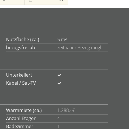
Nutzfläche (ca.)
5 m²
bezugsfrei ab
zeitnaher Bezug mögl
Unterkellert
Kabel / Sat-TV
Warmmiete (ca.)
1.288,- €
Anzahl Etagen
4
Badezimmer
1