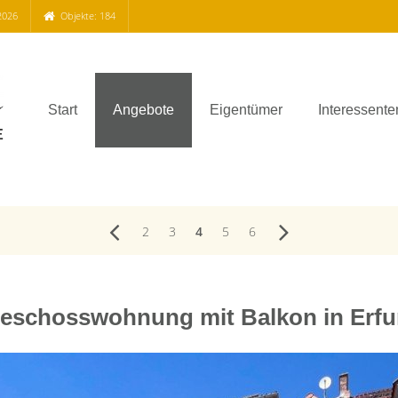
2026
Objekte: 184
Start
Angebote
Eigentümer
Interessente
2
3
4
5
6
eschosswohnung mit Balkon in Erfur