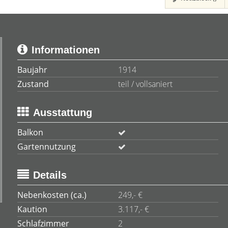
Informationen
Baujahr
1914
Zustand
teil / vollsaniert
Ausstattung
Balkon
Gartennutzung
Details
Nebenkosten (ca.)
249,- €
Kaution
3.117,- €
Schlafzimmer
2