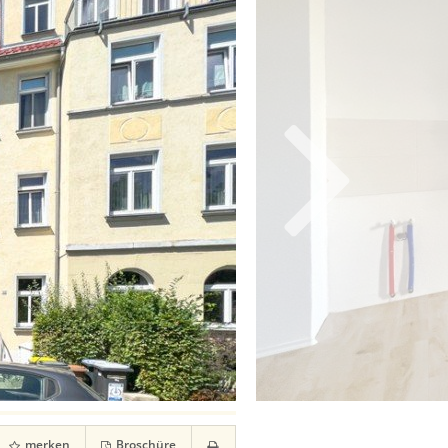
merken
Broschüre