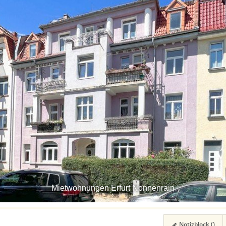
Mietwohnungen Erfurt Nonnenrain
Notizblock (
)