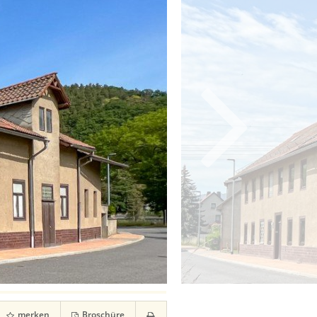
merken
Broschüre