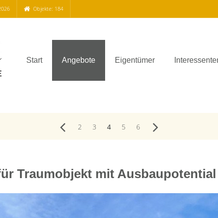
2026
Objekte: 184
Start
Angebote
Eigentümer
Interessente
2
3
4
5
6
für Traumobjekt mit Ausbaupotential 