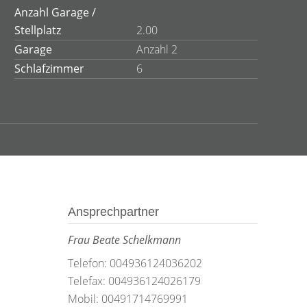
Anzahl Garage /
Stellplatz
2.00
Garage
Anzahl 2
Schlafzimmer
6
Ansprechpartner
Frau Beate Schelkmann
Telefon: 004936124036202
Telefax: 004936124026179
Mobil: 00491714769991