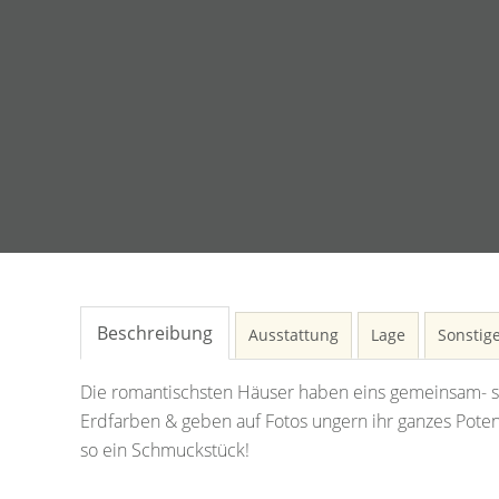
Beschreibung
Ausstattung
Lage
Sonstig
Die romantischsten Häuser haben eins gemeinsam- sie
Erdfarben & geben auf Fotos ungern ihr ganzes Potent
so ein Schmuckstück!