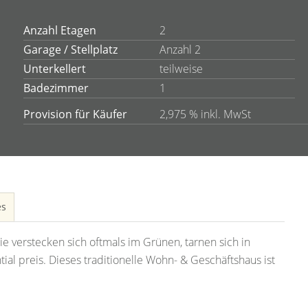
Anzahl Etagen
2
Garage / Stellplatz
Anzahl 2
Unterkellert
teilweise
Badezimmer
1
Provision für Käufer
2,975 % inkl. MwSt
es
 verstecken sich oftmals im Grünen, tarnen sich in
ial preis. Dieses traditionelle Wohn- & Geschäftshaus ist