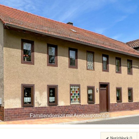
Familiendomizil mit Ausbaupotential
Notizblock (
)