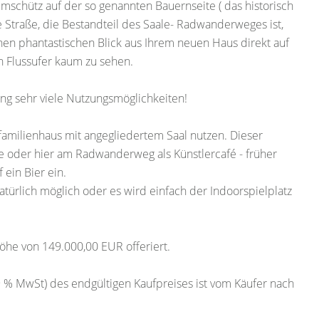
 Remschütz auf der so genannten Bauernseite ( das historisch
e Straße, die Bestandteil des Saale- Radwanderweges ist,
nen phantastischen Blick aus Ihrem neuen Haus direkt auf
 Flussufer kaum zu sehen.
g sehr viele Nutzungsmöglichkeiten!
nfamilienhaus mit angegliedertem Saal nutzen. Dieser
hne oder hier am Radwanderweg als Künstlercafé - früher
ein Bier ein.
ürlich möglich oder es wird einfach der Indoorspielplatz
öhe von 149.000,00 EUR offeriert.
9 % MwSt) des endgültigen Kaufpreises ist vom Käufer nach