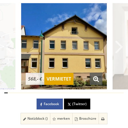
568,- €
VERMIETET
Facebook
(Twitter)
Notizblock (
)
merken
Broschüre