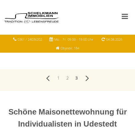
0361 / 24036202
Mo. - Fr. 09.00 - 19.00 Uhr
04.08.2026
Objekte: 184
1
2
3
Schöne Maisonettewohnung für
Individualisten in Udestedt