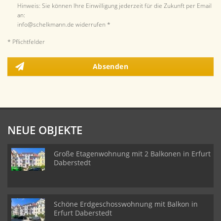
Hinweis: Sie können Ihre Einwilligung jederzeit für die Zukunft per Email
an:
info@schelkmann.de widerrufen *
* Pflichtfelder
Absenden
NEUE OBJEKTE
Große Etagenwohnung mit 2 Balkonen in Erfurt
Daberstedt
Schöne Erdgeschosswohnung mit Balkon in
Erfurt Daberstedt