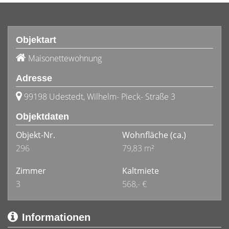
Objektart
Maisonettewohnung
Adresse
99198 Udestedt, Wilhelm- Pieck- Straße 3
Objektdaten
Objekt-Nr.
Wohnfläche
(ca.)
296
79,83 m²
Zimmer
Kaltmiete
3
568,- €
Informationen