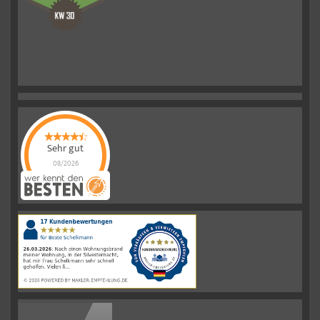
Sehr gut
08/2026
Schelkmann
Immobilien
hat
4.61
von
5
Sternen
|
110
Schelkmann
Immobilien
Bewertungen
auf
werkenntdenBESTEN.de