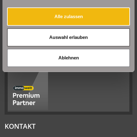
Sehr gut
08/2026
Alle zulassen
Schelkmann
Immobilien
hat
4.61
von
5
Sternen
|
110
Schelkmann
Immobilien
Bewertungen
Auswahl erlauben
auf
werkenntdenBESTEN.de
Ablehnen
KONTAKT