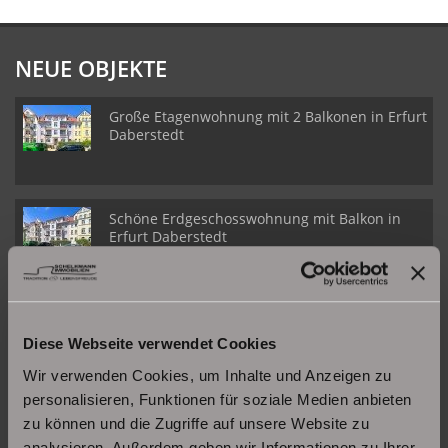
NEUE OBJEKTE
Große Etagenwohnung mit 2 Balkonen in Erfurt
Daberstedt
Schöne Erdgeschosswohnung mit Balkon in
Erfurt Daberstedt
Moderne, bezugsbereite 1Raumwohnung mit
Einbauküche & Stellplatz
Diese Webseite verwendet Cookies
Wir verwenden Cookies, um Inhalte und Anzeigen zu
personalisieren, Funktionen für soziale Medien anbieten
zu können und die Zugriffe auf unsere Website zu
UNSERE PARTNER & AUSZEICHNUNGEN
analysieren. Außerdem geben wir Informationen zu Ihrer