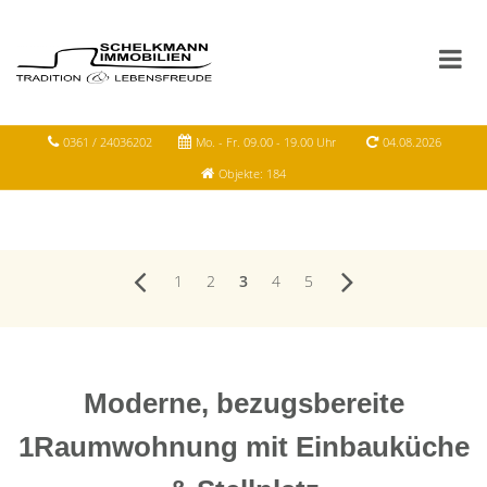
0361 / 24036202
Mo. - Fr. 09.00 - 19.00 Uhr
04.08.2026
Objekte: 184
1
2
3
4
5
Moderne, bezugsbereite
1Raumwohnung mit Einbauküche