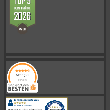
Sehr gut
08/2026
Schelkmann
Immobilien
hat
4.61
von
5
Sternen
|
110
Schelkmann
Immobilien
Bewertungen
auf
werkenntdenBESTEN.de