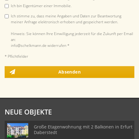
Ich bin Eigentümer einer Immobilie.
Ich stimme zu, dass meine Angaben und Daten zur Beantwortung
meiner Anfrage elektronisch erhoben und gespeichert werden.
Hinweis: Sie können Ihre Einwilligung jederzeit für die Zukunft per Email
an:
info@schelkmann.de widerrufen *
* Pflichtfelder
Absenden
NEUE OBJEKTE
Große Etagenwohnung mit 2 Balkonen in Erfurt
Daberstedt