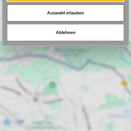
angezeigt werden. Es gelten die Datenschutzbedingungen
von Google (
https://policies.google.com/privacy
).
Auswahl erlauben
Ich bin einverstanden
Ablehnen