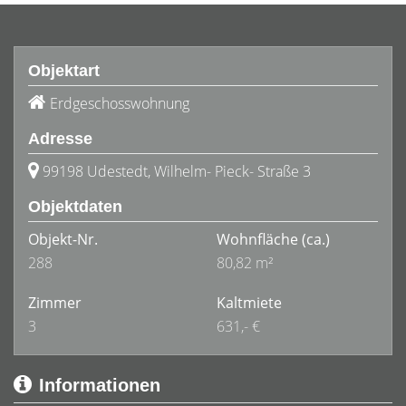
Objektart
Erdgeschosswohnung
Adresse
99198 Udestedt, Wilhelm- Pieck- Straße 3
Objektdaten
Objekt-Nr.
Wohnfläche
(ca.)
288
80,82 m²
Zimmer
Kaltmiete
3
631,- €
Informationen