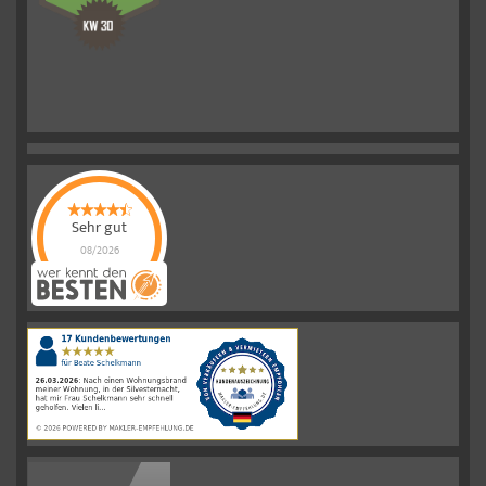
Sehr gut
08/2026
Schelkmann
Immobilien
hat
4.61
von
5
Sternen
|
110
Schelkmann
Immobilien
Bewertungen
auf
werkenntdenBESTEN.de