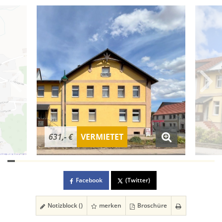
631,- €
VERMIETET
Facebook
(Twitter)
Notizblock (
)
merken
Broschüre