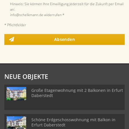
Hinweis: Sie können Ihre Einwilligung jederzeit für die Zukunft per Email
an:
info@schelkmann.de widerrufen *
* Pflichtfelder
Absenden
NEUE OBJEKTE
Große Etagenwohnung mit 2 Balkonen in Erfurt
Daberstedt
Schöne Erdgeschosswohnung mit Balkon in
Erfurt Daberstedt