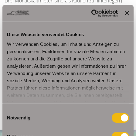
Drei Monatskaltmieten sind als Kaution zu hinterlegen (
1.992,00 EUR).
Natürlich werden von Ihnen als Mieter keinerlei
Provisionszahlungen oder Bearbeitungsgebühren erhoben.
Diese Webseite verwendet Cookies
Wir verwenden Cookies, um Inhalte und Anzeigen zu
personalisieren, Funktionen für soziale Medien anbieten
Ansprechpartner
zu können und die Zugriffe auf unsere Website zu
Frau Beate Schelkmann
analysieren. Außerdem geben wir Informationen zu Ihrer
Verwendung unserer Website an unsere Partner für
Telefon: 004936124036202
soziale Medien, Werbung und Analysen weiter. Unsere
Telefax: 004936124026179
Partner führen diese Informationen möglicherweise mit
Mobil: 00491714769991
weiteren Daten zusammen, die Sie ihnen bereitgestellt
info@schelkmann.de
haben oder die sie im Rahmen Ihrer Nutzung der Dienste
gesammelt haben.
Einwilligungsauswahl
Notwendig