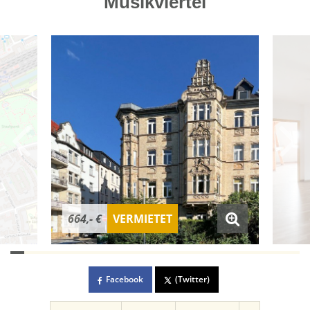
Musikviertel
664,- €
VERMIETET
Facebook
(Twitter)