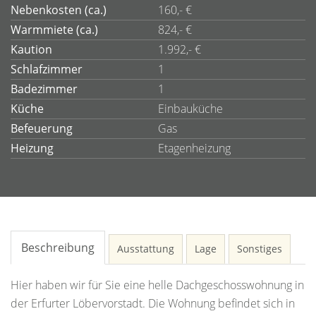
Nebenkosten (ca.)
160,- €
Warmmiete (ca.)
824,- €
Kaution
1.992,- €
Schlafzimmer
1
Badezimmer
1
Küche
Einbauküche
Befeuerung
Gas
Heizung
Etagenheizung
Beschreibung
Ausstattung
Lage
Sonstiges
Hier haben wir für Sie eine helle Dachgeschosswohnung in
der Erfurter Löbervorstadt. Die Wohnung befindet sich in