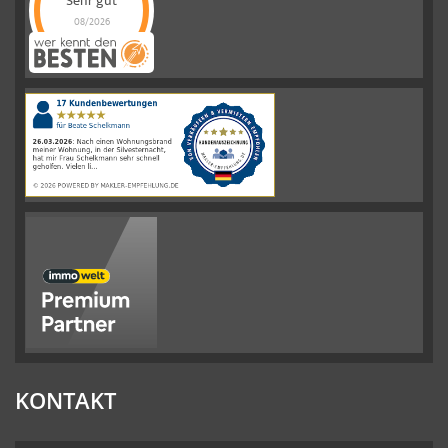
Sehr gut
08/2026
Schelkmann
Immobilien
hat
4.61
von
5
Sternen
|
110
Schelkmann
Immobilien
Bewertungen
auf
werkenntdenBESTEN.de
KONTAKT