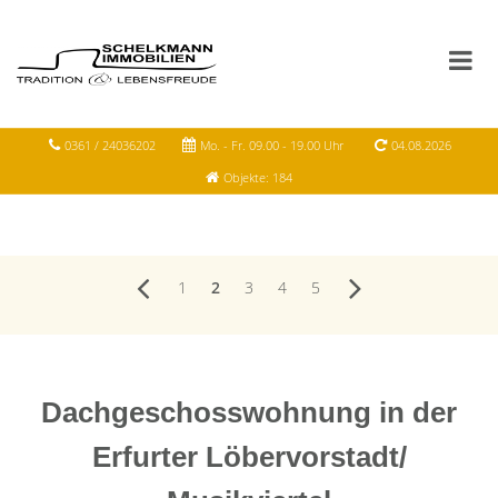
0361 / 24036202
Mo. - Fr. 09.00 - 19.00 Uhr
04.08.2026
Objekte: 184
1
2
3
4
5
Dachgeschosswohnung in der
Erfurter Löbervorstadt/