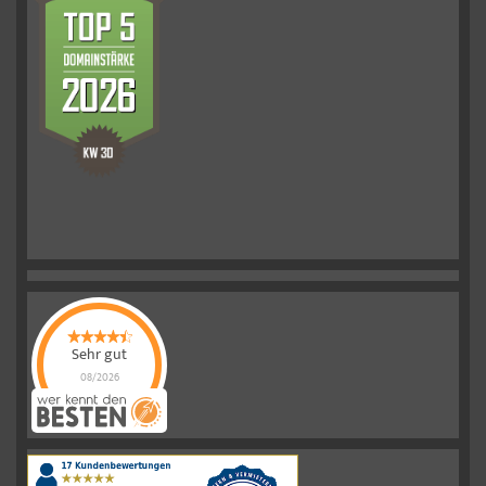
Sehr gut
08/2026
Schelkmann
Immobilien
hat
4.61
von
5
Sternen
|
110
Schelkmann
Immobilien
Bewertungen
auf