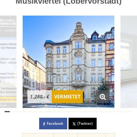
Musikviertel (Löbervorstadt)
1.280,- €
VERMIETET
Facebook
(Twitter)