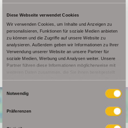
Ansprechpartner
Diese Webseite verwendet Cookies
Wir verwenden Cookies, um Inhalte und Anzeigen zu
Frau Beate Schelkmann
personalisieren, Funktionen für soziale Medien anbieten
Telefon: 004936124036202
zu können und die Zugriffe auf unsere Website zu
Telefax: 004936124026179
analysieren. Außerdem geben wir Informationen zu Ihrer
Mobil: 00491714769991
Verwendung unserer Website an unsere Partner für
info@schelkmann.de
soziale Medien, Werbung und Analysen weiter. Unsere
Partner führen diese Informationen möglicherweise mit
weiteren Daten zusammen, die Sie ihnen bereitgestellt
haben oder die sie im Rahmen Ihrer Nutzung der Dienste
gesammelt haben.
Einwilligungsauswahl
Notwendig
Präferenzen