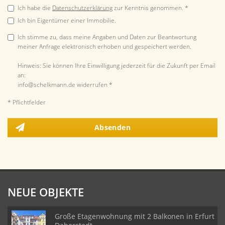
Ich habe die
Datenschutzerklärung
zur Kenntnis genommen. *
Ich bin Eigentümer einer Immobilie.
Ich stimme zu, dass meine Angaben und Daten zur Beantwortung
meiner Anfrage elektronisch erhoben und gespeichert werden.
Hinweis: Sie können Ihre Einwilligung jederzeit für die Zukunft per Email
an:
info@schelkmann.de widerrufen *
* Pflichtfelder
Absenden
NEUE OBJEKTE
Große Etagenwohnung mit 2 Balkonen in Erfurt