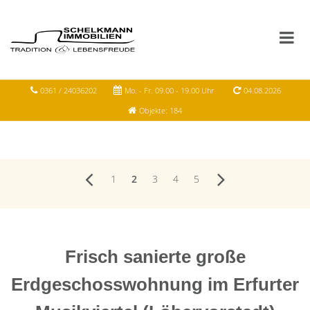
0361 / 24036202
Mo. - Fr. 09.00 - 19.00 Uhr
04.08.2026
Objekte: 184
1
2
3
4
5
Frisch sanierte große
Erdgeschosswohnung im Erfurter