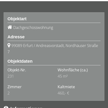
Objektart
Dachgeschosswohnung
Adresse
99089 Erfurt / Andreasvorstadt, Nordhäuser Straße
7
Objektdaten
Objekt-Nr.
Wohnfläche
(ca.)
231
45 m²
Zimmer
Kaltmiete
2
460,- €