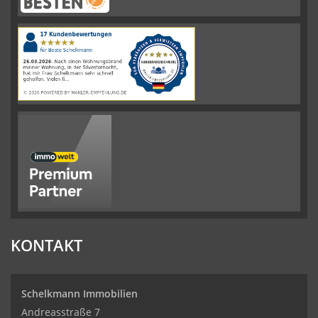
Schelkmann
Immobilien
hat
4.61
von
5
Sternen
|
110
Schelkmann
Immobilien
Bewertungen
auf
werkenntdenBESTEN.de
KONTAKT
Schelkmann Immobilien
Andreasstraße 7