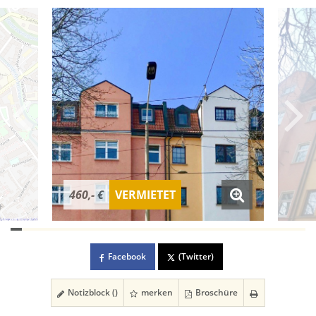
460,- €
VERMIETET
Facebook
(Twitter)
Notizblock (
)
merken
Broschüre