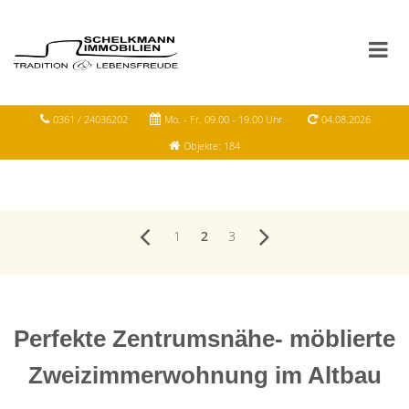
0361 / 24036202
Mo. - Fr. 09.00 - 19.00 Uhr
04.08.2026
Objekte: 184
1
2
3
Perfekte Zentrumsnähe- möblierte
Zweizimmerwohnung im Altbau