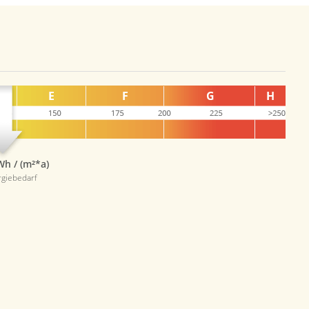
Wh / (m²*a)
giebedarf