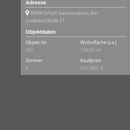
Adresse
99090 Erfurt/ Salomonsborn, Am
Linderkirchhofe 21
Objektdaten
Objekt-Nr.
Wohnfläche
(ca.)
161
104,65 m²
Zimmer
Kaufpreis
4
437.000,- €