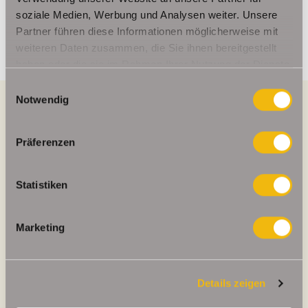
info@schelkmann.de
soziale Medien, Werbung und Analysen weiter. Unsere
Partner führen diese Informationen möglicherweise mit
weiteren Daten zusammen, die Sie ihnen bereitgestellt
haben oder die sie im Rahmen Ihrer Nutzung der Dienste
gesammelt haben.
Einwilligungsauswahl
Notwendig
Energieausweis (Bedarfsausweis)
Präferenzen
Statistiken
123,80 kWh / (m²*a)
Endenergiebedarf
Marketing
Details zeigen
Weitere Informationen