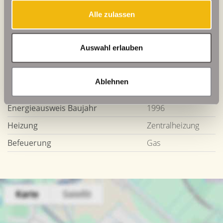
Alle zulassen
Wesentlicher Energieträger
GAS
Energieausweis gültig bis
2031-10-20
Auswahl erlauben
Energieausweis Jahrgang
ab dem 1.5.2014
Energieverbrauch für Warmwasser
enthalten
Ablehnen
Energieausweis Werteklasse
D
Energieausweis Baujahr
1996
Heizung
Zentralheizung
Befeuerung
Gas