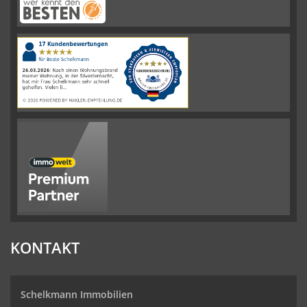
Schelkmann
Immobilien
hat
4.61
von
5
Sternen
|
110
Schelkmann
Immobilien
Bewertungen
auf
werkenntdenBESTEN.de
KONTAKT
Schelkmann Immobilien