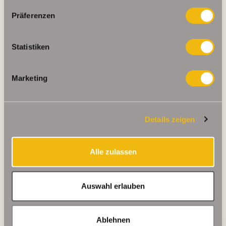
Präferenzen
Weitere Informationen
Statistiken
Wesentlicher Energieträger
GAS
Energieausweis gültig bis
2028-09-08
Marketing
Energieausweis Jahrgang
ab dem 1.5.2014
Energieverbrauch für Warmwasser
enthalten
Details zeigen
Energieausweis Werteklasse
D
Energieausweis Baujahr
1996
Alle zulassen
Energieausweis Gebäudeart
Wohngebäude
Heizung
Zentralheizung
Auswahl erlauben
Befeuerung
Gas
Ablehnen