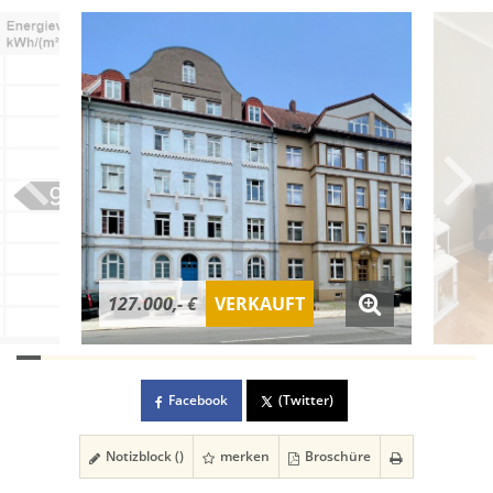
127.000,- €
VERKAUFT
Facebook
(Twitter)
Notizblock (
)
merken
Broschüre