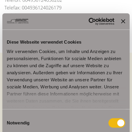
Telefon: 004936124036202
Telefax: 004936124026179
Mobil: 00491714769991
info@schelkmann.de
Diese Webseite verwendet Cookies
Wir verwenden Cookies, um Inhalte und Anzeigen zu
personalisieren, Funktionen für soziale Medien anbieten
zu können und die Zugriffe auf unsere Website zu
analysieren. Außerdem geben wir Informationen zu Ihrer
Energieausweis (Verbrauchsausweis)
Verwendung unserer Website an unsere Partner für
soziale Medien, Werbung und Analysen weiter. Unsere
Partner führen diese Informationen möglicherweise mit
weiteren Daten zusammen, die Sie ihnen bereitgestellt
haben oder die sie im Rahmen Ihrer Nutzung der Dienste
97,20 kWh / (m²*a)
Energieverbrauchskennwert
gesammelt haben.
Einwilligungsauswahl
Notwendig