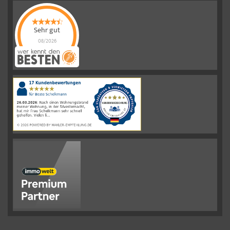
Sehr gut
08/2026
Schelkmann
Immobilien
hat
4.61
von
5
Sternen
|
110
Schelkmann
Immobilien
Bewertungen
auf
werkenntdenBESTEN.de