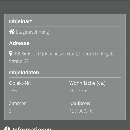
Objektart
Etagenwohnung
Adresse
99086 Erfurt/ Johannesvorstadt, Friedrich_ Engels-
Straße 67
Objektdaten
Objekt-Nr.
Wohnfläche
(ca.)
266
70,13 m²
Zimmer
Kaufpreis
3
127.000,- €
Informationen