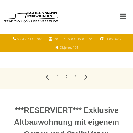
0361 / 24036202
Mo. - Fr. 09.00 - 19.00 Uhr
04.08.2026
Objekte: 184
1
2
3
***RESERVIERT*** Exklusive
Altbauwohnung mit eigenem