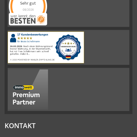
Sehr gut
08/2026
Schelkmann
Immobilien
hat
4.61
von
5
Sternen
|
110
Schelkmann
Immobilien
Bewertungen
auf
werkenntdenBESTEN.de
KONTAKT