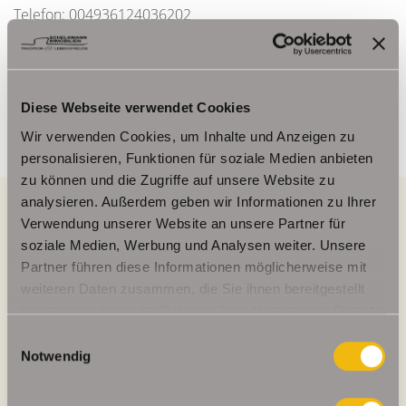
Telefon: 004936124036202
Telefax: 004936124026179
Mobil: 00491714769991
info@schelkmann.de
Diese Webseite verwendet Cookies
Wir verwenden Cookies, um Inhalte und Anzeigen zu
personalisieren, Funktionen für soziale Medien anbieten
zu können und die Zugriffe auf unsere Website zu
analysieren. Außerdem geben wir Informationen zu Ihrer
Verwendung unserer Website an unsere Partner für
soziale Medien, Werbung und Analysen weiter. Unsere
Energieausweis (Bedarfsausweis)
Partner führen diese Informationen möglicherweise mit
weiteren Daten zusammen, die Sie ihnen bereitgestellt
haben oder die sie im Rahmen Ihrer Nutzung der Dienste
gesammelt haben.
Einwilligungsauswahl
36,50 kWh / (m²*a)
Notwendig
Endenergiebedarf