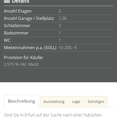
Details
Anzahl Etagen
2
Anzahl Garage / Stellplatz
2.00
Schlafzimmer
3
Badezimmer
1
WC
1
Mieteinnahmen p.a. (SOLL)
10.200,- €
Provision für Käufer
2,975 % inkl. MwSt
Beschreibung
Ausstattung
Lage
Sonstiges
Sind Sie in Erfurt auf der Suche nach einer hübschen