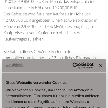
01.01.2019 850,00 EUR im Monat, das entspricht einer
Jahreskaltmiete in Höhe von 10.200,00 EUR.
Das Gebäude wird für einen Kaufpreis in Höhe von
427.000,00 EUR angeboten. Eine Nachweisprovision in
Höhe von 2,975 % (inkl. 19 % MwSt) des endgültigen
Kaufpreises ist vom Käufer nach Abschluss des
Kaufvertrages zu zahlen.
Sie haben dieses Gebäude in einem der
Immobilienportale entdeckt? Zusätzliches Bildmaterial
zum Objekt finden Sie auf unserer Homepage
www.schelkmann.de
Diese Webseite verwendet Cookies
Ansprechpartner
Wir verwenden Cookies, um Inhalte und Anzeigen zu
Frau Beate Schelkmann
personalisieren, Funktionen für soziale Medien anbieten
zu können und die Zugriffe auf unsere Website zu
Telefon: 004936124036202
analysieren. Außerdem geben wir Informationen zu Ihrer