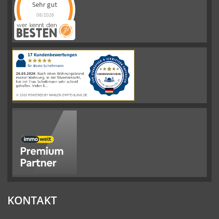
Sehr gut
08/2026
Schelkmann
Immobilien
hat
4.61
von
5
Sternen
|
110
Schelkmann
Immobilien
Bewertungen
auf
werkenntdenBESTEN.de
KONTAKT