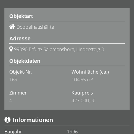
Objektart
Doppelhaushälfte
Adresse
99090 Erfurt/ Salomonsborn, Lindersteig 3
Objektdaten
Objekt-Nr.
Wohnfläche
(ca.)
169
104,65 m²
Zimmer
Kaufpreis
4
427.000,- €
Informationen
Baujahr
1996