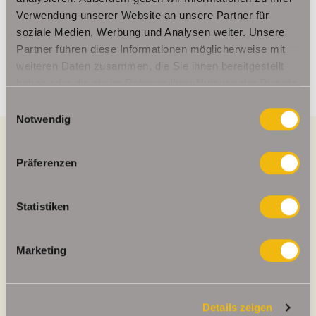
Telefax: 004936124026179
Verwendung unserer Website an unsere Partner für
Mobil: 00491714769991
soziale Medien, Werbung und Analysen weiter. Unsere
info@schelkmann.de
Partner führen diese Informationen möglicherweise mit
weiteren Daten zusammen, die Sie ihnen bereitgestellt
haben oder die sie im Rahmen Ihrer Nutzung der Dienste
gesammelt haben.
Einwilligungsauswahl
Notwendig
Präferenzen
Energieausweis (Verbrauchsausweis)
Statistiken
Marketing
232,20 kWh / (m²*a)
Energieverbrauchskennwert
Details zeigen