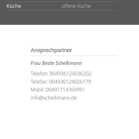
Küche
offene Küche
Ansprechpartner
Frau Beate Schelkmann
Telefon: 004936124036202
Telefax: 004936124026179
Mobil: 00491714769991
info@schelkmann.de