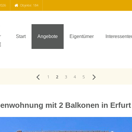
2026
Objekte: 184
Start
Angebote
Eigentümer
Interessente
1
2
3
4
5
enwohnung mit 2 Balkonen in Erfurt