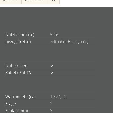
Nutzfläche (ca.)
5 m²
bezugsfrei ab
zeitnaher Bezug mögl
Unterkellert
Kabel / Sat-TV
Warmmiete (ca.)
1.574,- €
Etage
2
Schlafzimmer
3