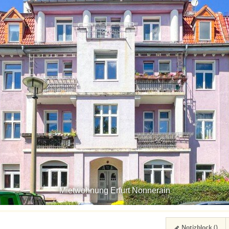
Mietwohnung Erfurt Nonnerain
Notizblock (
)