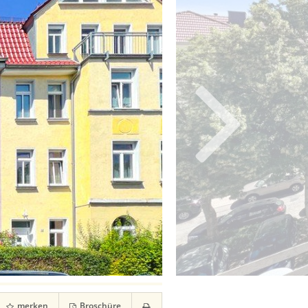
merken
Broschüre