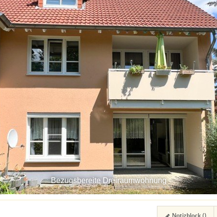
Bezugsbereite Dreiraumwohnung
Notizblock (
)