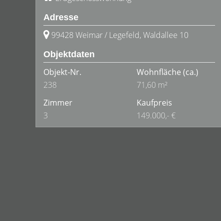
Adresse
99428 Weimar / Legefeld, Waldallee 10
Objektdaten
Objekt-Nr.
Wohnfläche
(ca.)
238
71,60 m²
Zimmer
Kaufpreis
3
149.000,- €