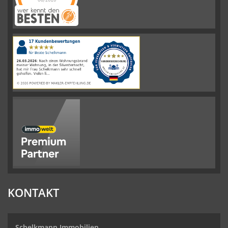
08/2026
Schelkmann
Immobilien
hat
4.61
von
5
Sternen
|
110
Schelkmann
Immobilien
Bewertungen
auf
werkenntdenBESTEN.de
KONTAKT
Schelkmann Immobilien