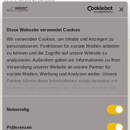
Mobil: 00491714769991
info@schelkmann.de
Diese Webseite verwendet Cookies
Wir verwenden Cookies, um Inhalte und Anzeigen zu
personalisieren, Funktionen für soziale Medien anbieten
zu können und die Zugriffe auf unsere Website zu
analysieren. Außerdem geben wir Informationen zu Ihrer
Energieausweis (Bedarfsausweis)
Verwendung unserer Website an unsere Partner für
soziale Medien, Werbung und Analysen weiter. Unsere
Partner führen diese Informationen möglicherweise mit
weiteren Daten zusammen, die Sie ihnen bereitgestellt
292,10 kWh / (m²*a)
haben oder die sie im Rahmen Ihrer Nutzung der Dienste
Endenergiebedarf
gesammelt haben.
Einwilligungsauswahl
Notwendig
Präferenzen