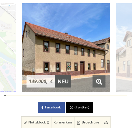
NEU
149.000,- €
Facebook
(Twitter)
Notizblock (
)
merken
Broschüre