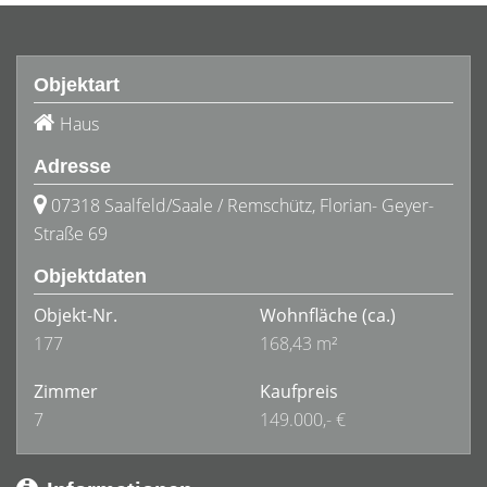
Objektart
Haus
Adresse
07318 Saalfeld/Saale / Remschütz, Florian- Geyer-
Straße 69
Objektdaten
Objekt-Nr.
Wohnfläche
(ca.)
177
168,43 m²
Zimmer
Kaufpreis
7
149.000,- €