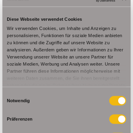
bietet noch über 300 m² Ausbaureserven, da nur ein
kleiner Teil des Dachgeschosses und ein Teil des
Obergeschosses wirklich ausgebaut wurden. An der
Diese Webseite verwendet Cookies
Rückseite des Hauses wäre auch noch der Anbau einer
Wir verwenden Cookies, um Inhalte und Anzeigen zu
Balkonanlage möglich und weiterer Wohn- bzw.
personalisieren, Funktionen für soziale Medien anbieten
Geschäftsraum könnte einfach realisiert werden.
zu können und die Zugriffe auf unsere Website zu
analysieren. Außerdem geben wir Informationen zu Ihrer
Daher eignet sich das Gebäude nicht nur für Eigennutzer
Verwendung unserer Website an unsere Partner für
mit Visionen und großer Familie sondern auch prima als
soziale Medien, Werbung und Analysen weiter. Unsere
Partner führen diese Informationen möglicherweise mit
Renditeobjekt.
weiteren Daten zusammen, die Sie ihnen bereitgestellt
haben oder die sie im Rahmen Ihrer Nutzung der Dienste
Kaufpreis: 334.000,00 EUR inkl. Einbauküche in Wohnung
gesammelt haben.
Einwilligungsauswahl
1
Notwendig
Eine Nachweisprovision von 5,95 % (inkl. MwSt) des
endgültigen Kaufpreises ist vom Käufer nach Abschluss des
Präferenzen
Kaufvertrages zu zahlen