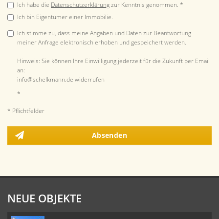
Ich habe die
Datenschutzerklärung
zur Kenntnis genommen. *
Ich bin Eigentümer einer Immobilie.
Ich stimme zu, dass meine Angaben und Daten zur Beantwortung
meiner Anfrage elektronisch erhoben und gespeichert werden.
Hinweis: Sie können Ihre Einwilligung jederzeit für die Zukunft per Email
an:
info@schelkmann.de widerrufen
*
* Pflichtfelder
Absenden
NEUE OBJEKTE