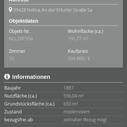
99428 Nohra, An der Erfurter Straße 5a
Objektdaten
Objekt-Nr.
Wohnfläche
(ca.)
NO_ERFS5a
191,77 m²
Zimmer
Kaufpreis
10
334.000,- €
Informationen
Baujahr
1887
Nutzfläche (ca.)
596,04 m²
Grundstücksfläche (ca.)
650 m²
Zustand
modernisiert
bezugsfrei ab
zeitnaher Bezug mögl