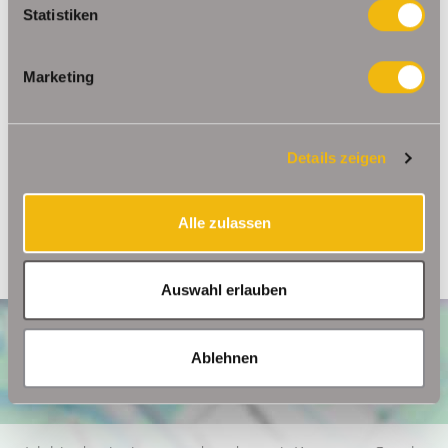
Statistiken
Ansprechpartner
Marketing
Frau Beate Schelkmann
Telefon: 004936124036202
Telefax: 004936124026179
Details zeigen
Mobil: 00491714769991
info@schelkmann.de
Alle zulassen
Auswahl erlauben
Ablehnen