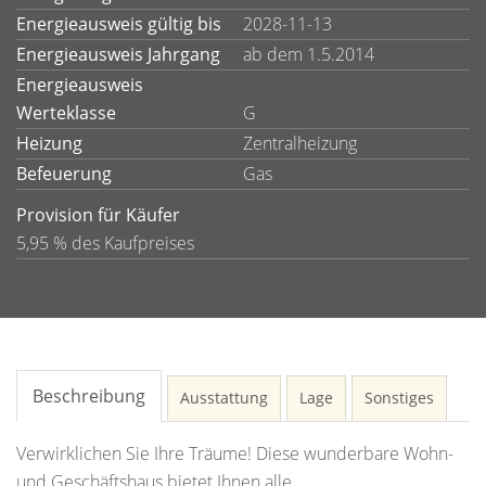
Energieausweis gültig bis
2028-11-13
Energieausweis Jahrgang
ab dem 1.5.2014
Energieausweis
Werteklasse
G
Heizung
Zentralheizung
Befeuerung
Gas
Provision für Käufer
5,95 % des Kaufpreises
Beschreibung
Ausstattung
Lage
Sonstiges
Verwirklichen Sie Ihre Träume! Diese wunderbare Wohn-
und Geschäftshaus bietet Ihnen alle