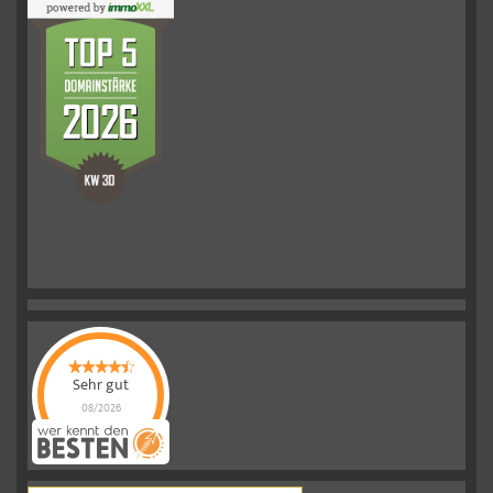
Sehr gut
08/2026
Schelkmann
Immobilien
hat
4.61
von
5
Sternen
|
110
Schelkmann