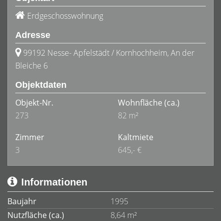
Erdgeschosswohnung
Adresse
99192 Nesse- Apfelstädt / Kornhochheim, An der
Bleiche 6
Objektdaten
Objekt-Nr.
Wohnfläche
(ca.)
273
82 m²
Zimmer
Kaltmiete
3
645,- €
Informationen
Baujahr
1995
Nutzfläche (ca.)
8,64 m²