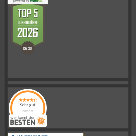
Sehr gut
08/2026
Schelkmann
Immobilien
hat
4.61
von
5
Sternen
|
110
Schelkmann