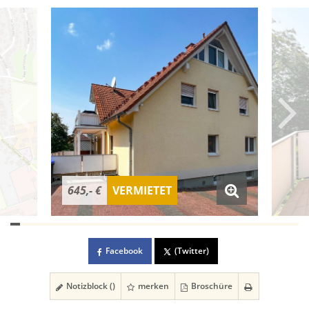
645,- €
VERMIETET
Facebook
(Twitter)
Notizblock (
)
merken
Broschüre