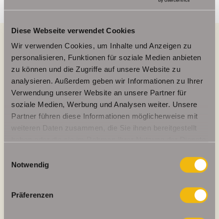
Diese Webseite verwendet Cookies
Wir verwenden Cookies, um Inhalte und Anzeigen zu
personalisieren, Funktionen für soziale Medien anbieten
Energieausweis (Verbrauchsausweis)
zu können und die Zugriffe auf unsere Website zu
analysieren. Außerdem geben wir Informationen zu Ihrer
Verwendung unserer Website an unsere Partner für
soziale Medien, Werbung und Analysen weiter. Unsere
Partner führen diese Informationen möglicherweise mit
93,80 kWh / (m²*a)
Energieverbrauchskennwert
weiteren Daten zusammen, die Sie ihnen bereitgestellt
haben oder die sie im Rahmen Ihrer Nutzung der Dienste
gesammelt haben.
Einwilligungsauswahl
Notwendig
Weitere Informationen
Präferenzen
Wesentlicher Energieträger
GAS