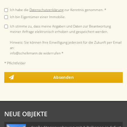
Ich habe die
Datenschutzerklärung
zur Kenntnis genommen. *
Ich bin Eigentümer einer Immobilie.
Ich stimme zu, dass meine Angaben und Daten zur Beantwortung
meiner Anfrage elektronisch erhoben und gespeichert werden.
Hinweis: Sie können Ihre Einwilligung jederzeit für die Zukunft per Email
an:
info@schelkmann.de widerrufen *
* Pflichtfelder
Absenden
NEUE OBJEKTE