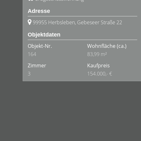
Adresse
99955 Herbsleben, Gebeseer Straße 22
Objektdaten
Objekt-Nr.
Wohnfläche
(ca.)
164
83,99 m²
Zimmer
Kaufpreis
3
154.000,- €