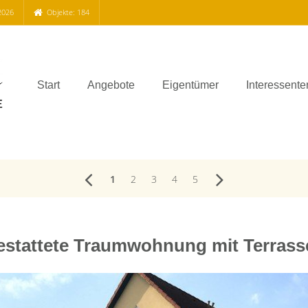
2026
Objekte: 184
Start
Angebote
Eigentümer
Interessente
1
2
3
4
5
estattete Traumwohnung mit Terras