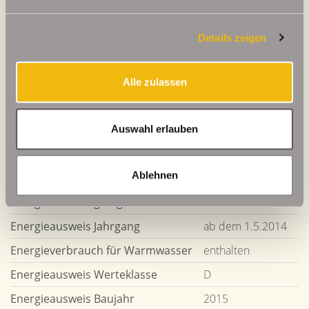
Details zeigen
113 kWh / (m²*a)
Energieverbrauchskennwert
Alle zulassen
Auswahl erlauben
Weitere Informationen
Ablehnen
Wesentlicher Energieträger
GAS
Energieausweis gültig bis
2028-08-01
Energieausweis Jahrgang
ab dem 1.5.2014
Energieverbrauch für Warmwasser
enthalten
Energieausweis Werteklasse
D
Energieausweis Baujahr
2015