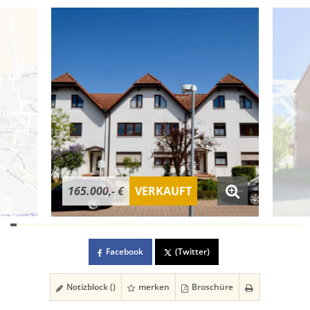
165.000,- €
VERKAUFT
Facebook
(Twitter)
Notizblock (
)
merken
Broschüre