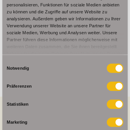
nach Abschluss des Kaufvertrages zu zahlen.
personalisieren, Funktionen für soziale Medien anbieten
zu können und die Zugriffe auf unsere Website zu
analysieren. Außerdem geben wir Informationen zu Ihrer
Ansprechpartner
Verwendung unserer Website an unsere Partner für
soziale Medien, Werbung und Analysen weiter. Unsere
Frau Beate Schelkmann
Partner führen diese Informationen möglicherweise mit
Telefon: 004936124036202
weiteren Daten zusammen, die Sie ihnen bereitgestellt
Telefax: 004936124026179
haben oder die sie im Rahmen Ihrer Nutzung der Dienste
Mobil: 00491714769991
gesammelt haben.
Einwilligungsauswahl
info@schelkmann.de
Notwendig
Präferenzen
Statistiken
Energieausweis (Verbrauchsausweis)
Marketing