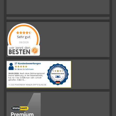
Sehr gut
08/2026
Schelkmann
Immobilien
hat
4.61
von
5
Sternen
|
110
Schelkmann
Immobilien
Bewertungen
auf
werkenntdenBESTEN.de