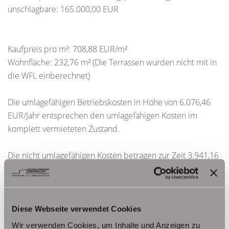
unschlagbare: 165.000,00 EUR
Kaufpreis pro m²: 708,88 EUR/m²
Wohnfläche: 232,76 m² (Die Terrassen wurden nicht mit in
die WFL einberechnet)
Die umlagefähigen Betriebskosten in Höhe von 6.076,46
EUR/Jahr entsprechen den umlagefähigen Kosten im
komplett vermieteten Zustand.
Die nicht umlagefähigen Kosten betragen zur Zeit 3.941,16
EUR/ Jahr. Davon werden 2.604,64 EUR/Jahr zur
Aufstockung der Instandhaltungsrückstellung angespart.
Eine Nachweis- und Vermittlungsprovision von 5,8 % (inkl.
Diese Webseite verwendet Cookies
16% MwSt) des endgültigen Kaufpreises ist vom Käufer
Wir verwenden Cookies, um Inhalte und Anzeigen zu