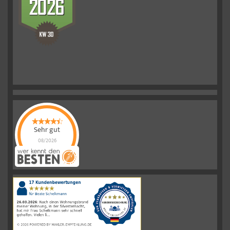
Sehr gut
08/2026
Schelkmann
Immobilien
hat
4.61
von
5
Sternen
|
110
Schelkmann
Immobilien
Bewertungen
auf
werkenntdenBESTEN.de