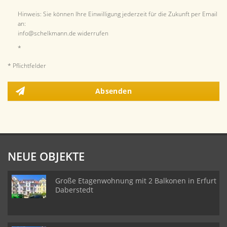
Hinweis: Sie können Ihre Einwilligung jederzeit für die Zukunft per Email
an:
info@schelkmann.de widerrufen
*
* Pflichtfelder
Absenden
NEUE OBJEKTE
Große Etagenwohnung mit 2 Balkonen in Erfurt
Daberstedt