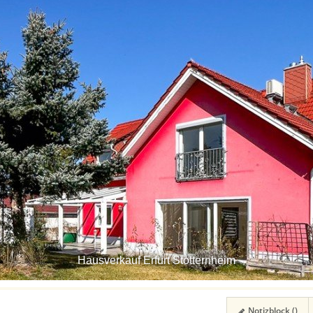
Hausverkauf Erfurt Stotternheim
Notizblock (
)