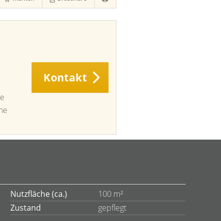
Kontakt
ie
ine
Nutzfläche (ca.)
100 m²
Zustand
gepflegt