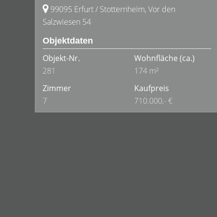
99095 Erfurt / Stotternheim, Vor den
Salzwiesen 54
Objektdaten
Objekt-Nr.
Wohnfläche
(ca.)
281
174 m²
Zimmer
Kaufpreis
7
710.000,- €