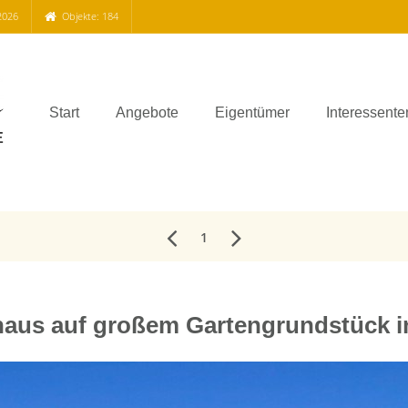
2026
Objekte: 184
Start
Angebote
Eigentümer
Interessente
1
us auf großem Gartengrundstück in