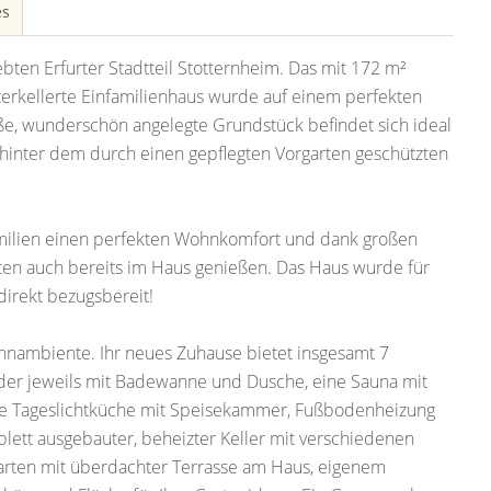
es
ebten Erfurter Stadtteil Stotternheim. Das mit 172 m²
erkellerte Einfamilienhaus wurde auf einem perfekten
ße, wunderschön angelegte Grundstück befindet sich ideal
 hinter dem durch einen gepflegten Vorgarten geschützten
milien einen perfekten Wohnkomfort und dank großen
ten auch bereits im Haus genießen. Das Haus wurde für
direkt bezugsbereit!
hnambiente. Ihr neues Zuhause bietet insgesamt 7
der jeweils mit Badewanne und Dusche, eine Sauna mit
che Tageslichtküche mit Speisekammer, Fußbodenheizung
ett ausgebauter, beheizter Keller mit verschiedenen
arten mit überdachter Terrasse am Haus, eigenem