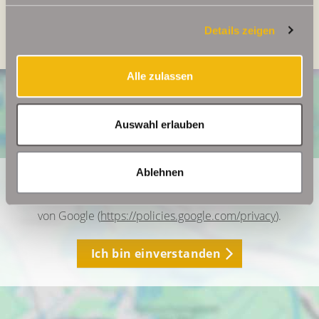
Heizung
Fernheizung
Details zeigen
Alle zulassen
Auswahl erlauben
Ablehnen
Ich bin damit einverstanden, dass mir Karten von Google
angezeigt werden. Es gelten die Datenschutzbedingungen
von Google (
https://policies.google.com/privacy
).
Ich bin einverstanden