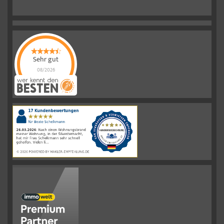
Sehr gut
08/2026
Schelkmann
Immobilien
hat
4.61
von
5
Sternen
|
110
Schelkmann
Immobilien
Bewertungen
auf
werkenntdenBESTEN.de