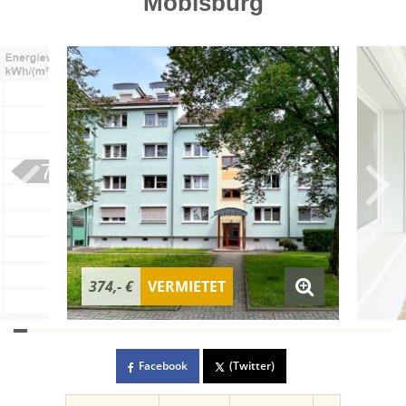
Möbisburg
374,- €
VERMIETET
Facebook
(Twitter)