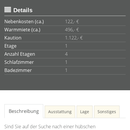
Details
Nebenkosten (ca.)
122,- €
Warmmiete (ca.)
496,- €
Kaution
1.122,- €
Etage
1
Anzahl Etagen
4
Schlafzimmer
1
Badezimmer
1
Beschreibung
Ausstattung
Lage
Sonstiges
Sind Sie auf der Suche nach einer hübschen