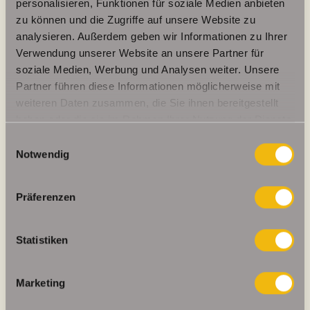
personalisieren, Funktionen für soziale Medien anbieten
zu können und die Zugriffe auf unsere Website zu
76 kWh / (m²*a)
analysieren. Außerdem geben wir Informationen zu Ihrer
Energieverbrauchskennwert
Verwendung unserer Website an unsere Partner für
soziale Medien, Werbung und Analysen weiter. Unsere
Partner führen diese Informationen möglicherweise mit
weiteren Daten zusammen, die Sie ihnen bereitgestellt
Weitere Informationen
haben oder die sie im Rahmen Ihrer Nutzung der Dienste
gesammelt haben.
Einwilligungsauswahl
Notwendig
Befeuerung
Fernwärme
Energieausweis gültig bis
2030-07-01
Präferenzen
Energieausweis Jahrgang
ab dem 1.5.2014
Energieverbrauch für Warmwasser
enthalten
Statistiken
Energieausweis Werteklasse
C
Energieausweis Baujahr
2000
Marketing
Energieausweis Gebäudeart
Wohngebäude