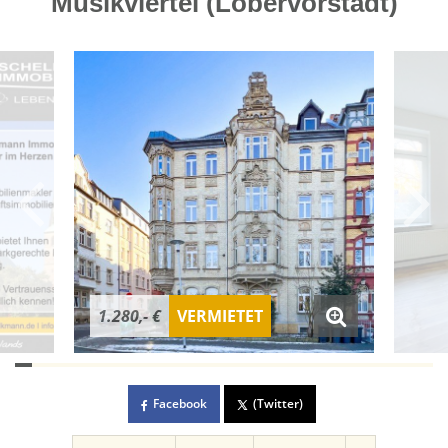
Musikviertel (Löbervorstadt)
1.280,- €
VERMIETET
Facebook
(Twitter)