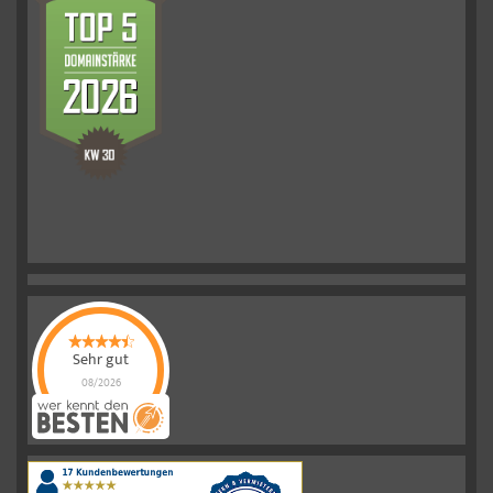
Sehr gut
08/2026
Schelkmann
Immobilien
hat
4.61
von
5
Sternen
|
110
Schelkmann
Immobilien
Bewertungen
auf