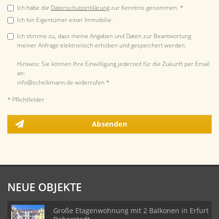
Ich habe die
Datenschutzerklärung
zur Kenntnis genommen. *
Ich bin Eigentümer einer Immobilie.
Ich stimme zu, dass meine Angaben und Daten zur Beantwortung
meiner Anfrage elektronisch erhoben und gespeichert werden.
Hinweis: Sie können Ihre Einwilligung jederzeit für die Zukunft per Email
an:
info@schelkmann.de widerrufen *
* Pflichtfelder
Absenden
NEUE OBJEKTE
Große Etagenwohnung mit 2 Balkonen in Erfurt