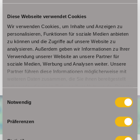
Ansprechpartner
Diese Webseite verwendet Cookies
Wir verwenden Cookies, um Inhalte und Anzeigen zu
Frau Beate Schelkmann
personalisieren, Funktionen für soziale Medien anbieten
Telefon: 004936124036202
zu können und die Zugriffe auf unsere Website zu
Telefax: 004936124026179
analysieren. Außerdem geben wir Informationen zu Ihrer
Mobil: 00491714769991
Verwendung unserer Website an unsere Partner für
info@schelkmann.de
soziale Medien, Werbung und Analysen weiter. Unsere
Partner führen diese Informationen möglicherweise mit
weiteren Daten zusammen, die Sie ihnen bereitgestellt
haben oder die sie im Rahmen Ihrer Nutzung der Dienste
gesammelt haben.
Einwilligungsauswahl
Notwendig
Präferenzen