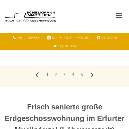
0361 / 24036202
Mo. - Fr. 09.00 - 19.00 Uhr
04.08.2026
Objekte: 184
1
2
3
4
5
Frisch sanierte große
Erdgeschosswohnung im Erfurter