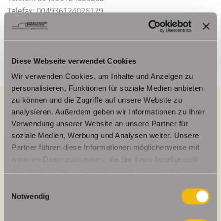
Telefax: 004936124026179
Mobil: 00491714769991
info@schelkmann.de
Diese Webseite verwendet Cookies
Wir verwenden Cookies, um Inhalte und Anzeigen zu
personalisieren, Funktionen für soziale Medien anbieten
zu können und die Zugriffe auf unsere Website zu
analysieren. Außerdem geben wir Informationen zu Ihrer
Verwendung unserer Website an unsere Partner für
Energieausweis (Verbrauchsausweis)
soziale Medien, Werbung und Analysen weiter. Unsere
Partner führen diese Informationen möglicherweise mit
weiteren Daten zusammen, die Sie ihnen bereitgestellt
haben oder die sie im Rahmen Ihrer Nutzung der Dienste
104,20 kWh / (m²*a)
gesammelt haben.
Einwilligungsauswahl
Energieverbrauchskennwert
Notwendig