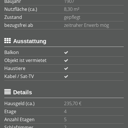
Baujahr
1907
Nutzfläche (ca.)
8,30 m²
Zustand
gepflegt
bezugsfrei ab
zeitnaher Erwerb mög
Ausstattung
Balkon
Objekt ist vermietet
Haustiere
Kabel / Sat-TV
Details
Hausgeld (ca.)
235,70 €
Etage
4
Anzahl Etagen
5
Schlafzimmer
2