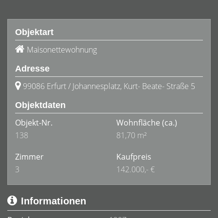
Objektart
Maisonettewohnung
Adresse
99086 Erfurt / Johannesplatz, Kurt- Beate- Straße 5
Objektdaten
Objekt-Nr.
Wohnfläche
(ca.)
138
81,70 m²
Zimmer
Kaufpreis
3
142.000,- €
Informationen