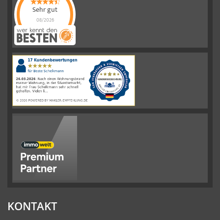
Sehr gut
08/2026
Schelkmann
Immobilien
hat
4.61
von
5
Sternen
|
110
Schelkmann
Immobilien
Bewertungen
auf
werkenntdenBESTEN.de
KONTAKT