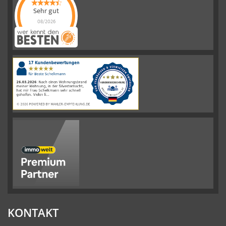
Sehr gut
08/2026
Schelkmann
Immobilien
hat
4.61
von
5
Sternen
|
110
Schelkmann
Immobilien
Bewertungen
auf
werkenntdenBESTEN.de
KONTAKT