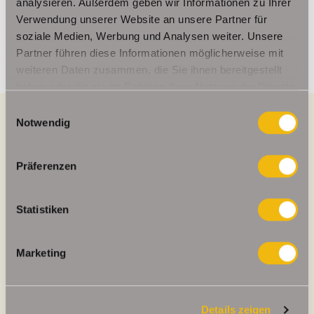
Mobil: 00491714769991
analysieren. Außerdem geben wir Informationen zu Ihrer
Verwendung unserer Website an unsere Partner für
info@schelkmann.de
soziale Medien, Werbung und Analysen weiter. Unsere
Partner führen diese Informationen möglicherweise mit
weiteren Daten zusammen, die Sie ihnen bereitgestellt
haben oder die sie im Rahmen Ihrer Nutzung der Dienste
gesammelt haben.
Einwilligungsauswahl
Notwendig
Energieausweis (Verbrauchsausweis)
Präferenzen
Statistiken
122,80 kWh / (m²*a)
Energieverbrauchskennwert
Marketing
Details zeigen