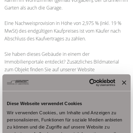
Kamin im Wohnzimmer (gemäß Vorgaben), der Brunnen im
Garten als auch die Garage.
Eine Nachweisprovision in Höhe von 2,975 % (inkl. 19 %
MwSt) des endgültigen Kaufpreises ist vom Käufer nach
Abschluss des Kaufvertrages zu zahlen.
Sie haben dieses Gebäude in einem der
Immobilienportale entdeckt? Zusätzliches Bildmaterial
zum Objekt finden Sie auf unserer Website
www.schelkmann.de
Ansprechpartner
Diese Webseite verwendet Cookies
Frau Beate Schelkmann
Wir verwenden Cookies, um Inhalte und Anzeigen zu
Telefon: 004936124036202
personalisieren, Funktionen für soziale Medien anbieten
Telefax: 004936124026179
zu können und die Zugriffe auf unsere Website zu