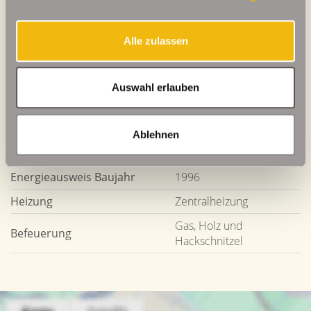
Weitere Informationen
Wesentlicher Energieträger
GAS
Alle zulassen
Energieausweis gültig bis
2032-11-18
Energieausweis Jahrgang
ab dem 1.5.2014
Auswahl erlauben
Energieverbrauch für
enthalten
Warmwasser
Ablehnen
Energieausweis Werteklasse
D
Energieausweis Baujahr
1996
Heizung
Zentralheizung
Gas, Holz und
Befeuerung
Hackschnitzel