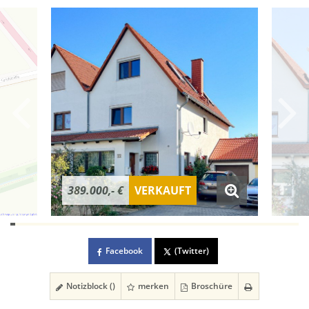
389.000,- €
VERKAUFT
Facebook
(Twitter)
Notizblock (
)
merken
Broschüre