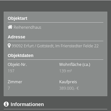
Objektart
Reihenendhaus
Adresse
99092 Erfurt / Gottstedt, Im Frienstedter Felde 22
Objektdaten
Objekt-Nr.
Wohnfläche
(ca.)
197
139 m²
Zimmer
Kaufpreis
7
389.000,- €
Informationen