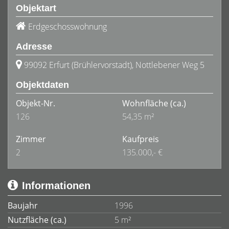
Objektart
Erdgeschosswohnung
Adresse
99092 Erfurt (Brühlervorstadt), Nottlebener Weg 5
Objektdaten
Objekt-Nr.
Wohnfläche
(ca.)
126
54,35 m²
Zimmer
Kaufpreis
2
135.000,- €
Informationen
Baujahr
1996
Nutzfläche (ca.)
5 m²