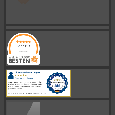
Sehr gut
08/2026
Schelkmann
Immobilien
hat
4.61
von
5
Sternen
|
110
Schelkmann
Immobilien
Bewertungen
auf
werkenntdenBESTEN.de