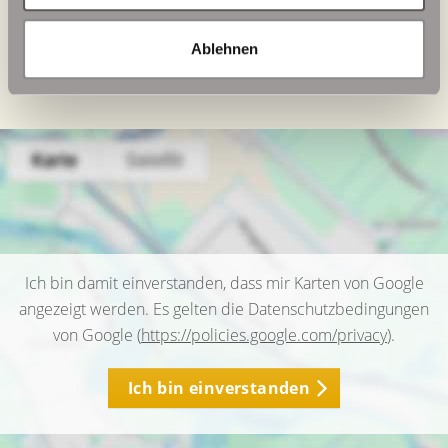
Heizung
Zentralheizung
Ablehnen
Befeuerung
Gas
Ich bin damit einverstanden, dass mir Karten von Google
angezeigt werden. Es gelten die Datenschutzbedingungen
von Google (
https://policies.google.com/privacy
).
Ich bin einverstanden