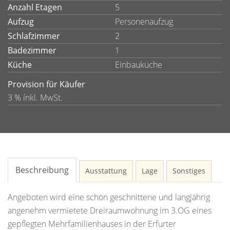
Anzahl Etagen
5
Aufzug
Personenaufzug
Schlafzimmer
2
Badezimmer
1
Küche
Einbauküche
Provision für Käufer
3 % ínkl. MwSt.
Beschreibung
Ausstattung
Lage
Sonstiges
Angeboten wird eine schön geschnittene und langjährig
angenehm vermietete Dreiraumwohnung im 3.OG eines
gepflegten Mehrfamilienhauses in der Erfurter