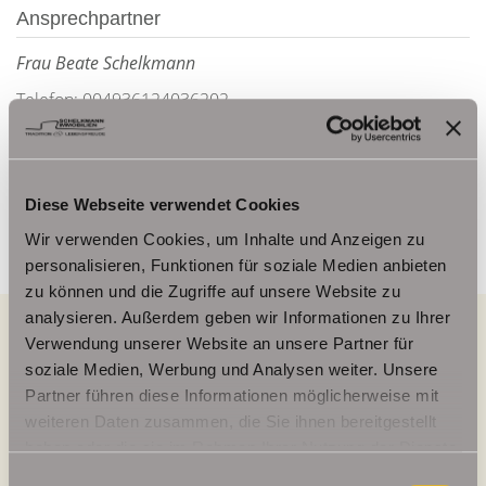
Ansprechpartner
Frau Beate Schelkmann
Telefon: 004936124036202
Telefax: 004936124026179
Mobil: 00491714769991
info@schelkmann.de
Diese Webseite verwendet Cookies
Wir verwenden Cookies, um Inhalte und Anzeigen zu
personalisieren, Funktionen für soziale Medien anbieten
zu können und die Zugriffe auf unsere Website zu
analysieren. Außerdem geben wir Informationen zu Ihrer
Verwendung unserer Website an unsere Partner für
soziale Medien, Werbung und Analysen weiter. Unsere
Energieausweis (Verbrauchsausweis)
Partner führen diese Informationen möglicherweise mit
weiteren Daten zusammen, die Sie ihnen bereitgestellt
haben oder die sie im Rahmen Ihrer Nutzung der Dienste
gesammelt haben.
Einwilligungsauswahl