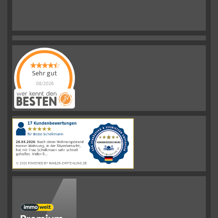
Sehr gut
08/2026
Schelkmann
Immobilien
hat
4.61
von
5
Sternen
|
110
Schelkmann
Immobilien
Bewertungen
auf
werkenntdenBESTEN.de