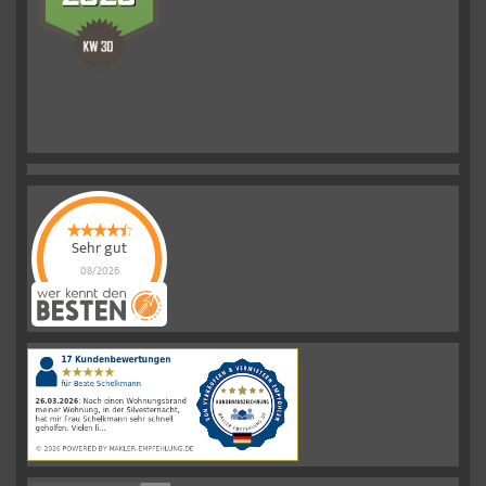
Sehr gut
08/2026
Schelkmann
Immobilien
hat
4.61
von
5
Sternen
|
110
Schelkmann
Immobilien
Bewertungen
auf
werkenntdenBESTEN.de