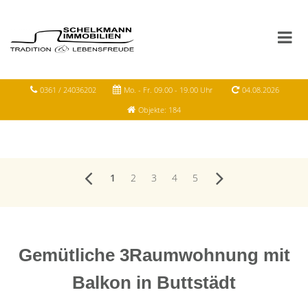
0361 / 24036202
Mo. - Fr. 09.00 - 19.00 Uhr
04.08.2026
Objekte: 184
1
2
3
4
5
Gemütliche 3Raumwohnung mit
Balkon in Buttstädt