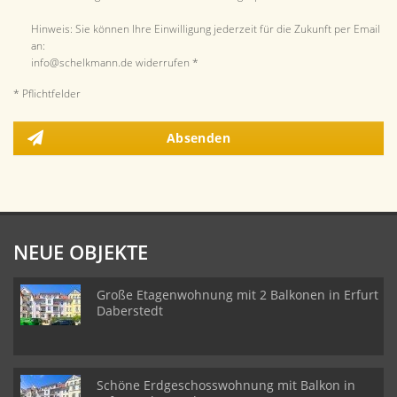
Hinweis: Sie können Ihre Einwilligung jederzeit für die Zukunft per Email
an:
info@schelkmann.de widerrufen *
* Pflichtfelder
Absenden
NEUE OBJEKTE
Große Etagenwohnung mit 2 Balkonen in Erfurt
Daberstedt
Schöne Erdgeschosswohnung mit Balkon in