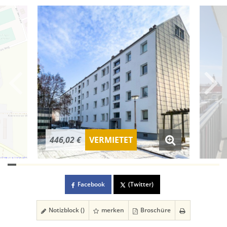
446,02 €
VERMIETET
Facebook
(Twitter)
Notizblock (
)
merken
Broschüre