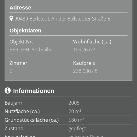
Adresse
99439 Berlstedt, An der Ballstedter Straße 6
Objektdaten
Objekt-Nr.
Wohnfläche
(ca.)
BER_EFH_AndBall6
109,26 m²
Zimmer
Kaufpreis
5
238.000,- €
Informationen
Baujahr
2005
Nutzfläche (ca.)
20 m²
Grundstücksfläche (ca.)
580 m²
Zustand
gepflegt