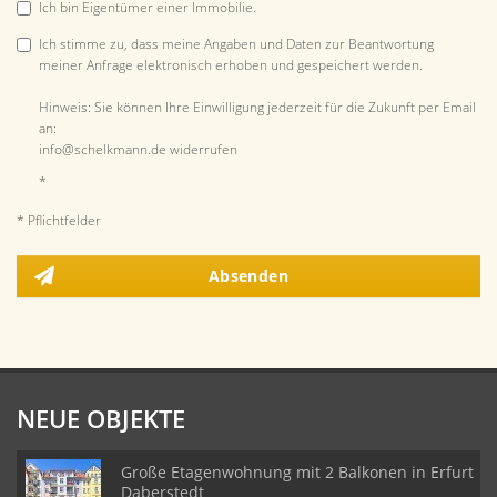
Ich bin Eigentümer einer Immobilie.
Ich stimme zu, dass meine Angaben und Daten zur Beantwortung
meiner Anfrage elektronisch erhoben und gespeichert werden.
Hinweis: Sie können Ihre Einwilligung jederzeit für die Zukunft per Email
an:
info@schelkmann.de widerrufen
*
* Pflichtfelder
Absenden
NEUE OBJEKTE
Große Etagenwohnung mit 2 Balkonen in Erfurt
Daberstedt