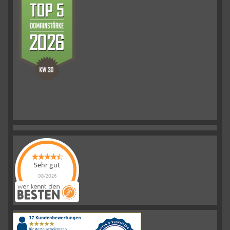
Sehr gut
08/2026
Schelkmann
Immobilien
hat
4.61
von
5
Sternen
|
110
Schelkmann
Immobilien
Bewertungen
auf