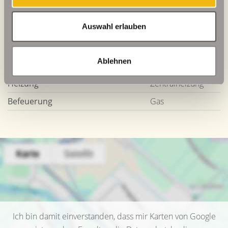
Energieausweis Jahrgang
ab dem 1.5.2014
Auswahl erlauben
Energieverbrauch für Warmwasser
enthalten
Energieausweis Werteklasse
B
Ablehnen
Energieausweis Baujahr
2005
Heizung
Zentralheizung
Befeuerung
Gas
Ich bin damit einverstanden, dass mir Karten von Google