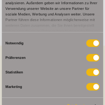
analysieren. Außerdem geben wir Informationen zu Ihrer
Telefon: 004936124036202
Verwendung unserer Website an unsere Partner für
Telefax: 004936124026179
soziale Medien, Werbung und Analysen weiter. Unsere
Mobil: 00491714769991
Partner führen diese Informationen möglicherweise mit
info@schelkmann.de
weiteren Daten zusammen, die Sie ihnen bereitgestellt
haben oder die sie im Rahmen Ihrer Nutzung der Dienste
gesammelt haben.
Einwilligungsauswahl
Notwendig
Präferenzen
Energieausweis (Verbrauchsausweis)
Statistiken
Marketing
75,90 kWh / (m²*a)
Energieverbrauchskennwert