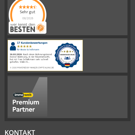
Sehr gut
08/2026
Schelkmann
Immobilien
hat
4.61
von
5
Sternen
|
110
Schelkmann
Immobilien
Bewertungen
auf
werkenntdenBESTEN.de
KONTAKT