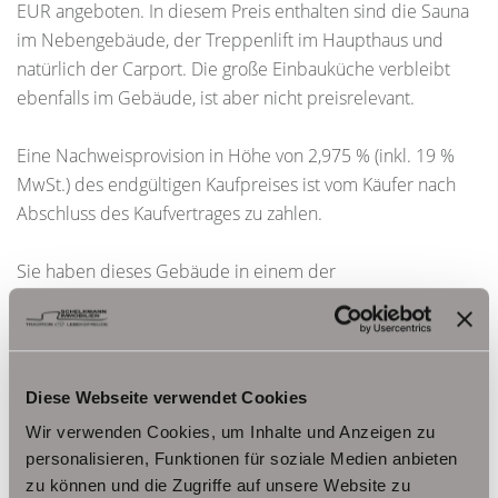
EUR angeboten. In diesem Preis enthalten sind die Sauna
im Nebengebäude, der Treppenlift im Haupthaus und
natürlich der Carport. Die große Einbauküche verbleibt
ebenfalls im Gebäude, ist aber nicht preisrelevant.
Eine Nachweisprovision in Höhe von 2,975 % (inkl. 19 %
MwSt.) des endgültigen Kaufpreises ist vom Käufer nach
Abschluss des Kaufvertrages zu zahlen.
Sie haben dieses Gebäude in einem der
Immobilienportale entdeckt? Zusätzliches Bildmaterial
zum Objekt finden Sie auf unserer Website
www.schelkmann.de
Diese Webseite verwendet Cookies
Ansprechpartner
Wir verwenden Cookies, um Inhalte und Anzeigen zu
personalisieren, Funktionen für soziale Medien anbieten
Frau Beate Schelkmann
zu können und die Zugriffe auf unsere Website zu