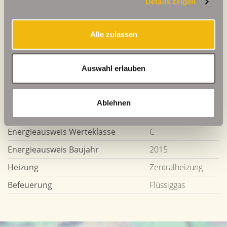
Details zeigen
Weitere Informationen
Alle zulassen
Wesentlicher Energieträger
GAS
Auswahl erlauben
Energieausweis gültig bis
2031-08-05
Energieausweis Jahrgang
ab dem 1.5.2014
Ablehnen
Energieverbrauch für Warmwasser
enthalten
Energieausweis Werteklasse
C
Energieausweis Baujahr
2015
Heizung
Zentralheizung
Befeuerung
Flüssiggas